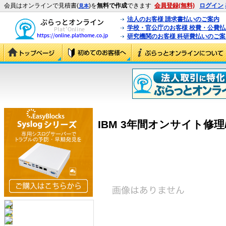
会員はオンラインで見積書(
)を
無料で作成
できます
会員登録(無料)
ログイン
見本
法人のお客様 請求書払いのご案内
学校・官公庁のお客様 校費・公費
研究機関のお客様 科研費払いのご案
IBM 3年間オンサイト修理/24×