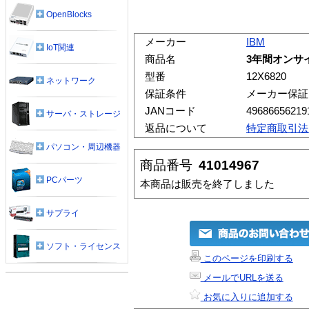
OpenBlocks
メーカー
IBM
IoT関連
商品名
3年間オンサイト
型番
12X6820
ネットワーク
保証条件
メーカー保証
JANコード
49686656219
サーバ・ストレージ
返品について
特定商取引法
パソコン・周辺機器
商品番号
41014967
PCパーツ
本商品は販売を終了しました
サプライ
ソフト・ライセンス
このページを印刷する
メールでURLを送る
お気に入りに追加する