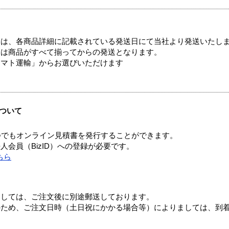
ては、各商品詳細に記載されている発送日にて当社より発送いたし
送は商品がすべて揃ってからの発送となります。
ヤマト運輸」からお選びいただけます
ついて
つでもオンライン見積書を発行することができます。
会員（BizID）への登録が必要です。
ちら
ましては、ご注文後に別途郵送しております。
のため、ご注文日時（土日祝にかかる場合等）によりましては、到