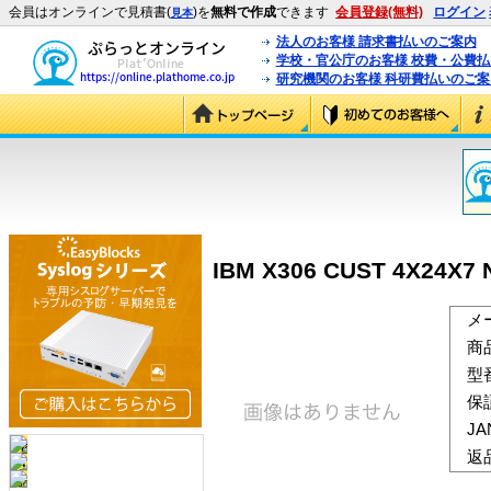
会員はオンラインで見積書(
)を
無料で作成
できます
会員登録(無料)
ログイン
見本
法人のお客様 請求書払いのご案内
学校・官公庁のお客様 校費・公費
研究機関のお客様 科研費払いのご案
IBM X306 CUST 4X24X7 
メ
商
型
保
J
返