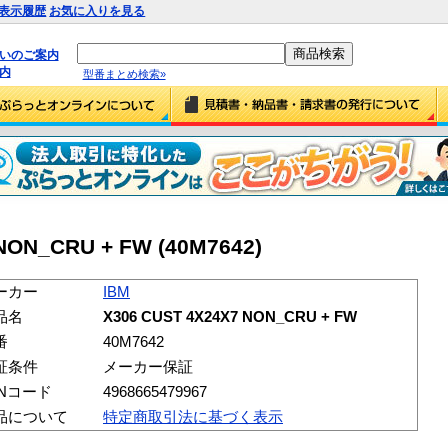
表示履歴
お気に入りを見る
払いのご案内
内
型番まとめ検索»
NON_CRU + FW (40M7642)
ーカー
IBM
品名
X306 CUST 4X24X7 NON_CRU + FW
番
40M7642
証条件
メーカー保証
ANコード
4968665479967
品について
特定商取引法に基づく表示