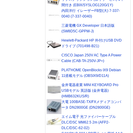
間付き (EBIX/SYSLOG120G/1Y)
内田洋行 イレーザーFB型(大) 7-337-
0040 (7-337-0040)
三菱電機 GX Developer 日本語版
(SW8D5C-GPPW-J)
Hewlett-Packard HP 外付けUSB DVD
ドライブ (701498-B21)
CISCO Japan 250V AC Type A Power
Cable (CAB-TA-250V-JP=)
PLAT'HOME OpenBlocks IX9 Debian
11搭載モデル (OBSIX9/D11A)
金井電器産業 MINI KEYBOARD Pro
USBモデル 英語版 (金井電器)
(HMB632KUS/R)
大電 100BASE-TX/FXメディアコンバ
ータ DN2800GE (DN2800GE)
エイム電子 光ファイバーケーブル
DLC/DSC MM62.5 2m (AFP2-
DLC/DSC-62-02)