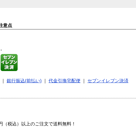
注意点
す。
｜
銀行振込(前払い)
｜
代金引換宅配便
｜
セブンイレブン決済
00円（税込）以上のご注文で送料無料！