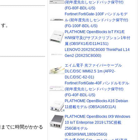
(初年度先出しセンドバック保守付)
(FG-80F-BDL-US)
Fortinet FortiGate-100F バンドルモデ
ル (初年度先出しセンドバック保守付)
ます。
(FG-100F-BDL-US)
PLAT'HOME OpenBlocks IoT FX1/E
H/W保守及びサブスクリプション1年付
属 (OBSFX1/E/D11/H1S1)
LENOVO 20X2SC8G00 ThinkPad L14
Gen2 (20X2SC8G00)
エイム電子 光ファイバーケーブル
DLC/DSC MM62.5 1m (AFP2-
DLC/DSC-62-01)
Fortinet FortiGate-40F バンドルモデル
(初年度先出しセンドバック保守付)
(FG-40F-BDL-US)
PLAT'HOME OpenBlocks A16 Debian
11搭載モデル (OBSA16/D11A)
PLAT'HOME OpenBlocks IX9 Windows
10 IoT Enterprise 2019 LTSC搭載
着までに時間がかかる
256GBモデル
(OBSIX9/W/L1809/256G)