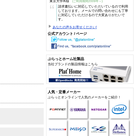
東京大学/K様
(ご利用期間2009年～)
“
請求書払いに対応していただいているので利用
しております。メールでの問い合わせにも丁寧
に対応していただけるので大変ありがたいで
す。
あなたの声をお寄せください!
公式アカウント / ページ
ぷらっとホーム社製品
当社ブランドの製品情報はこちら
人気・定番メーカー
ぷらっとオンラインで人気のメーカーをご紹介！