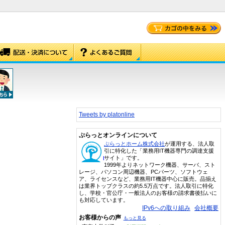
Tweets by platonline
ぷらっとオンラインについて
ぷらっとホーム株式会社
が運用する、法人取
引に特化した「業務用IT機器専門の調達支援
サイト」です。
1999年よりネットワーク機器、サーバ、スト
レージ、パソコン周辺機器、PCパーツ、ソフトウェ
ア、ライセンスなど、業務用IT機器中心に販売。品揃え
は業界トップクラスの約5.5万点です。法人取引に特化
し、学校・官公庁・一般法人のお客様の請求書後払いに
も対応しています。
IPv6への取り組み
会社概要
お客様からの声
もっと見る