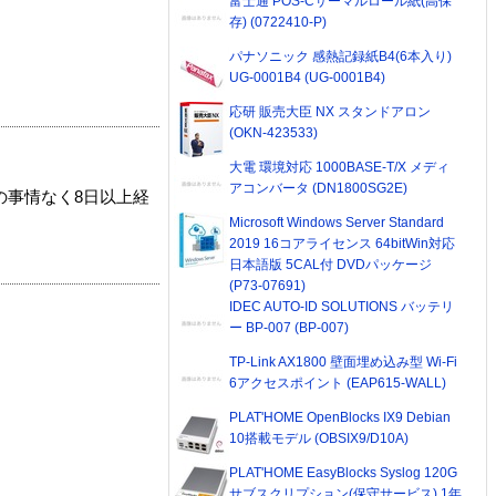
富士通 POS-Cサーマルロール紙(高保
存) (0722410-P)
パナソニック 感熱記録紙B4(6本入り)
UG-0001B4 (UG-0001B4)
応研 販売大臣 NX スタンドアロン
(OKN-423533)
大電 環境対応 1000BASE-T/X メディ
アコンバータ (DN1800SG2E)
の事情なく8日以上経
Microsoft Windows Server Standard
2019 16コアライセンス 64bitWin対応
日本語版 5CAL付 DVDパッケージ
(P73-07691)
IDEC AUTO-ID SOLUTIONS バッテリ
ー BP-007 (BP-007)
TP-Link AX1800 壁面埋め込み型 Wi-Fi
6アクセスポイント (EAP615-WALL)
PLAT'HOME OpenBlocks IX9 Debian
10搭載モデル (OBSIX9/D10A)
PLAT'HOME EasyBlocks Syslog 120G
サブスクリプション(保守サービス) 1年