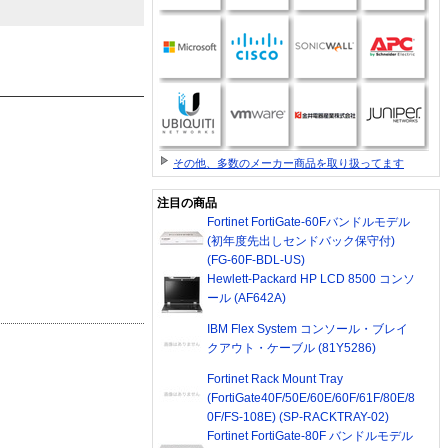
その他、多数のメーカー商品を取り扱ってます
注目の商品
Fortinet FortiGate-60Fバンドルモデル
(初年度先出しセンドバック保守付)
(FG-60F-BDL-US)
Hewlett-Packard HP LCD 8500 コンソ
ール (AF642A)
IBM Flex System コンソール・ブレイ
クアウト・ケーブル (81Y5286)
Fortinet Rack Mount Tray
(FortiGate40F/50E/60E/60F/61F/80E/8
0F/FS-108E) (SP-RACKTRAY-02)
Fortinet FortiGate-80F バンドルモデル