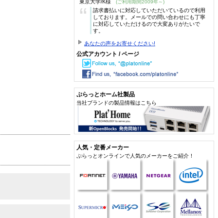
東京大学/K様
(ご利用期間2009年～)
“
請求書払いに対応していただいているので利用
しております。メールでの問い合わせにも丁寧
に対応していただけるので大変ありがたいで
す。
あなたの声をお寄せください!
公式アカウント / ページ
ぷらっとホーム社製品
当社ブランドの製品情報はこちら
人気・定番メーカー
ぷらっとオンラインで人気のメーカーをご紹介！