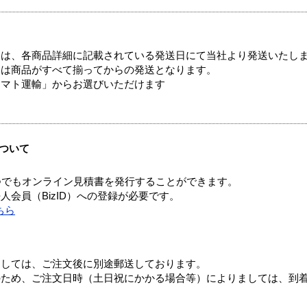
ては、各商品詳細に記載されている発送日にて当社より発送いたし
送は商品がすべて揃ってからの発送となります。
ヤマト運輸」からお選びいただけます
ついて
つでもオンライン見積書を発行することができます。
会員（BizID）への登録が必要です。
ちら
ましては、ご注文後に別途郵送しております。
のため、ご注文日時（土日祝にかかる場合等）によりましては、到