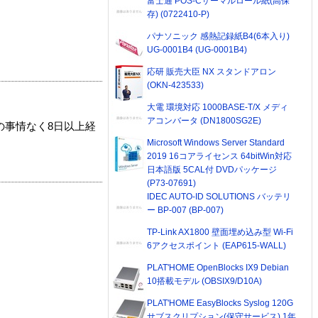
富士通 POS-Cサーマルロール紙(高保
存) (0722410-P)
パナソニック 感熱記録紙B4(6本入り)
UG-0001B4 (UG-0001B4)
応研 販売大臣 NX スタンドアロン
(OKN-423533)
大電 環境対応 1000BASE-T/X メディ
アコンバータ (DN1800SG2E)
の事情なく8日以上経
Microsoft Windows Server Standard
2019 16コアライセンス 64bitWin対応
日本語版 5CAL付 DVDパッケージ
(P73-07691)
IDEC AUTO-ID SOLUTIONS バッテリ
ー BP-007 (BP-007)
TP-Link AX1800 壁面埋め込み型 Wi-Fi
6アクセスポイント (EAP615-WALL)
PLAT'HOME OpenBlocks IX9 Debian
10搭載モデル (OBSIX9/D10A)
PLAT'HOME EasyBlocks Syslog 120G
サブスクリプション(保守サービス) 1年