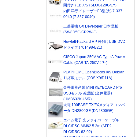
間付き (EBIX/SYSLOG120G/1Y)
内田洋行 イレーザーFB型(大) 7-337-
0040 (7-337-0040)
三菱電機 GX Developer 日本語版
(SW8D5C-GPPW-J)
Hewlett-Packard HP 外付けUSB DVD
ドライブ (701498-B21)
CISCO Japan 250V AC Type A Power
Cable (CAB-TA-250V-JP=)
PLAT'HOME OpenBlocks IX9 Debian
11搭載モデル (OBSIX9/D11A)
金井電器産業 MINI KEYBOARD Pro
USBモデル 英語版 (金井電器)
(HMB632KUS/R)
大電 100BASE-TX/FXメディアコンバ
ータ DN2800GE (DN2800GE)
エイム電子 光ファイバーケーブル
DLC/DSC MM62.5 2m (AFP2-
DLC/DSC-62-02)