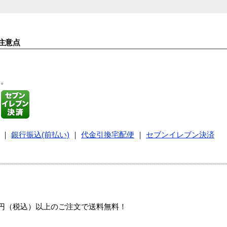
注意点
す。
｜
銀行振込(前払い)
｜
代金引換宅配便
｜
セブンイレブン決済
00円（税込）以上のご注文で送料無料！