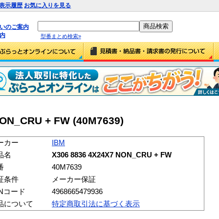
表示履歴
お気に入りを見る
払いのご案内
内
型番まとめ検索»
NON_CRU + FW (40M7639)
ーカー
IBM
品名
X306 8836 4X24X7 NON_CRU + FW
番
40M7639
証条件
メーカー保証
ANコード
4968665479936
品について
特定商取引法に基づく表示