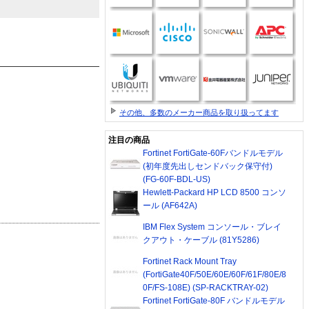
その他、多数のメーカー商品を取り扱ってます
注目の商品
Fortinet FortiGate-60Fバンドルモデル
(初年度先出しセンドバック保守付)
(FG-60F-BDL-US)
Hewlett-Packard HP LCD 8500 コンソ
ール (AF642A)
IBM Flex System コンソール・ブレイ
クアウト・ケーブル (81Y5286)
Fortinet Rack Mount Tray
(FortiGate40F/50E/60E/60F/61F/80E/8
0F/FS-108E) (SP-RACKTRAY-02)
Fortinet FortiGate-80F バンドルモデル