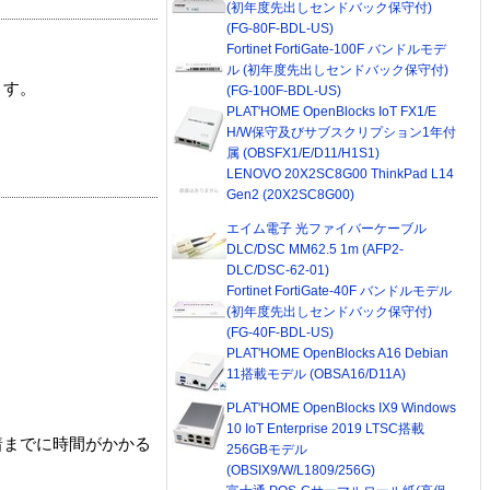
(初年度先出しセンドバック保守付)
(FG-80F-BDL-US)
Fortinet FortiGate-100F バンドルモデ
ル (初年度先出しセンドバック保守付)
ます。
(FG-100F-BDL-US)
PLAT'HOME OpenBlocks IoT FX1/E
H/W保守及びサブスクリプション1年付
属 (OBSFX1/E/D11/H1S1)
LENOVO 20X2SC8G00 ThinkPad L14
Gen2 (20X2SC8G00)
エイム電子 光ファイバーケーブル
DLC/DSC MM62.5 1m (AFP2-
DLC/DSC-62-01)
Fortinet FortiGate-40F バンドルモデル
(初年度先出しセンドバック保守付)
(FG-40F-BDL-US)
PLAT'HOME OpenBlocks A16 Debian
11搭載モデル (OBSA16/D11A)
PLAT'HOME OpenBlocks IX9 Windows
10 IoT Enterprise 2019 LTSC搭載
着までに時間がかかる
256GBモデル
(OBSIX9/W/L1809/256G)