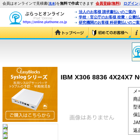
会員はオンラインで見積書(
)を
無料で作成
できます
会員登録(無料)
ログイン
見本
法人のお客様 請求書払いのご案内
学校・官公庁のお客様 校費・公費
研究機関のお客様 科研費払いのご案
IBM X306 8836 4X24X7 
メ
商
型
保
J
返