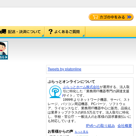
Tweets by platonline
ぷらっとオンラインについて
ぷらっとホーム株式会社
が運用する、法人取
引に特化した「業務用IT機器専門の調達支援
サイト」です。
1999年よりネットワーク機器、サーバ、スト
レージ、パソコン周辺機器、PCパーツ、ソフトウェ
ア、ライセンスなど、業務用IT機器中心に販売。品揃え
は業界トップクラスの約5.5万点です。法人取引に特化
し、学校・官公庁・一般法人のお客様の請求書後払いに
も対応しています。
IPv6への取り組み
会社概要
お客様からの声
もっと見る