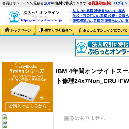
会員はオンラインで見積書(
)を
無料で作成
できます
会員登録(無料)
ログイン
見本
法人のお客様 請求書払いのご案内
学校・官公庁のお客様 校費・公費
研究機関のお客様 科研費払いのご案
IBM 4年間オンサイトス
ト修理24x7Non_CRU+FW 