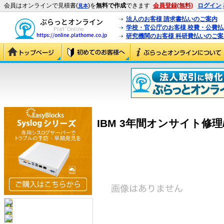
会員はオンラインで見積書(
)を
無料で作成
できます
会員登録(無料)
ログイン
見本
法人のお客様 請求書払いのご案内
学校・官公庁のお客様 校費・公費
研究機関のお客様 科研費払いのご案
IBM 3年間オンサイト修理/24×