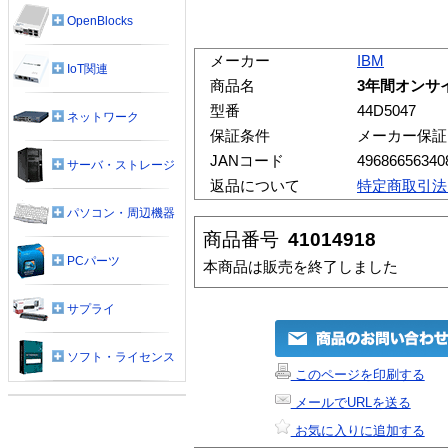
OpenBlocks
メーカー
IBM
IoT関連
商品名
3年間オンサイト
型番
44D5047
ネットワーク
保証条件
メーカー保証
JANコード
49686656340
サーバ・ストレージ
返品について
特定商取引法
パソコン・周辺機器
商品番号
41014918
PCパーツ
本商品は販売を終了しました
サプライ
ソフト・ライセンス
このページを印刷する
メールでURLを送る
お気に入りに追加する