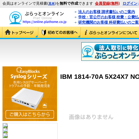
会員はオンラインで見積書(
)を
無料で作成
できます
会員登録(無料)
ログイン
見本
法人のお客様 請求書払いのご案内
学校・官公庁のお客様 校費・公費
研究機関のお客様 科研費払いのご案
IBM 1814-70A 5X24X7 N