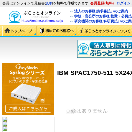
会員はオンラインで見積書(
)を
無料で作成
できます
会員登録(無料)
ログイン
見本
法人のお客様 請求書払いのご案内
学校・官公庁のお客様 校費・公費
研究機関のお客様 科研費払いのご案
IBM SPAC1750-511 5X24