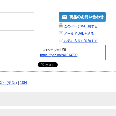
このページを印刷する
メールでURLを送る
お気に入りに追加する
このページのURL
https://plth.me/41014790
保守(更新)
|
10N