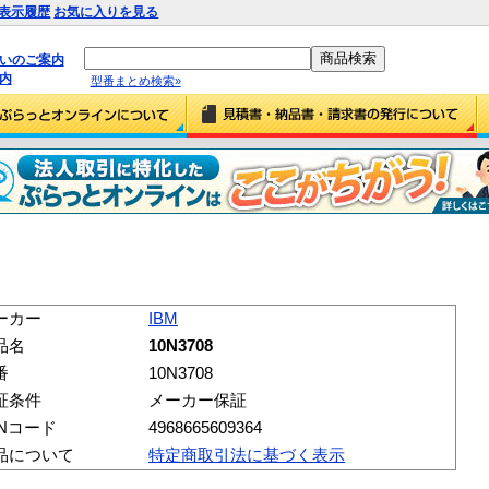
表示履歴
お気に入りを見る
払いのご案内
内
型番まとめ検索»
ーカー
IBM
品名
10N3708
番
10N3708
証条件
メーカー保証
ANコード
4968665609364
品について
特定商取引法に基づく表示