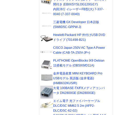
間付き (EBIX/SYSLOG120G/1Y)
内田洋行 イレーザーFB型(大) 7-337-
0040 (7-337-0040)
三菱電機 GX Developer 日本語版
(SW8D5C-GPPW-J)
Hewlett-Packard HP 外付けUSB DVD
ドライブ (701498-B21)
CISCO Japan 250V AC Type A Power
Cable (CAB-TA-250V-JP=)
PLAT'HOME OpenBlocks IX9 Debian
11搭載モデル (OBSIX9/D11A)
金井電器産業 MINI KEYBOARD Pro
USBモデル 英語版 (金井電器)
(HMB632KUS/R)
大電 100BASE-TX/FXメディアコンバ
ータ DN2800GE (DN2800GE)
エイム電子 光ファイバーケーブル
DLC/DSC MM62.5 2m (AFP2-
DLC/DSC-62-02)