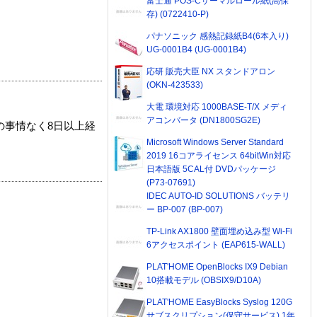
富士通 POS-Cサーマルロール紙(高保
存) (0722410-P)
パナソニック 感熱記録紙B4(6本入り)
UG-0001B4 (UG-0001B4)
応研 販売大臣 NX スタンドアロン
(OKN-423533)
大電 環境対応 1000BASE-T/X メディ
アコンバータ (DN1800SG2E)
の事情なく8日以上経
Microsoft Windows Server Standard
2019 16コアライセンス 64bitWin対応
日本語版 5CAL付 DVDパッケージ
(P73-07691)
IDEC AUTO-ID SOLUTIONS バッテリ
ー BP-007 (BP-007)
TP-Link AX1800 壁面埋め込み型 Wi-Fi
6アクセスポイント (EAP615-WALL)
PLAT'HOME OpenBlocks IX9 Debian
10搭載モデル (OBSIX9/D10A)
PLAT'HOME EasyBlocks Syslog 120G
サブスクリプション(保守サービス) 1年