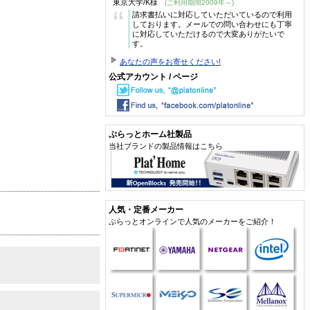
東京大学/K様
(ご利用期間2009年～)
“
請求書払いに対応していただいているので利用
しております。メールでの問い合わせにも丁寧
に対応していただけるので大変ありがたいで
す。
あなたの声をお寄せください!
公式アカウント / ページ
ぷらっとホーム社製品
当社ブランドの製品情報はこちら
人気・定番メーカー
ぷらっとオンラインで人気のメーカーをご紹介！