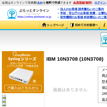
会員はオンラインで見積書(
)を
無料で作成
できます
会員登録(無料)
ログイン
見本
法人のお客様 請求書払いのご案内
学校・官公庁のお客様 校費・公費
研究機関のお客様 科研費払いのご案
IBM 10N3708 (10N3708)
メ
商
型
保
J
返