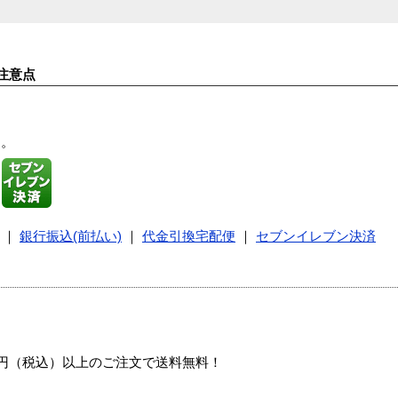
注意点
す。
｜
銀行振込(前払い)
｜
代金引換宅配便
｜
セブンイレブン決済
00円（税込）以上のご注文で送料無料！