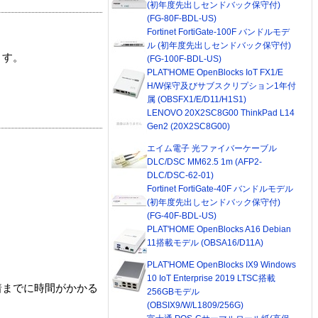
(初年度先出しセンドバック保守付)
(FG-80F-BDL-US)
Fortinet FortiGate-100F バンドルモデ
ル (初年度先出しセンドバック保守付)
ます。
(FG-100F-BDL-US)
PLAT'HOME OpenBlocks IoT FX1/E
H/W保守及びサブスクリプション1年付
属 (OBSFX1/E/D11/H1S1)
LENOVO 20X2SC8G00 ThinkPad L14
Gen2 (20X2SC8G00)
エイム電子 光ファイバーケーブル
DLC/DSC MM62.5 1m (AFP2-
DLC/DSC-62-01)
Fortinet FortiGate-40F バンドルモデル
(初年度先出しセンドバック保守付)
(FG-40F-BDL-US)
PLAT'HOME OpenBlocks A16 Debian
11搭載モデル (OBSA16/D11A)
PLAT'HOME OpenBlocks IX9 Windows
10 IoT Enterprise 2019 LTSC搭載
着までに時間がかかる
256GBモデル
(OBSIX9/W/L1809/256G)