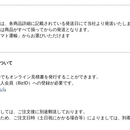
ては、各商品詳細に記載されている発送日にて当社より発送いたし
送は商品がすべて揃ってからの発送となります。
ヤマト運輸」からお選びいただけます
ついて
つでもオンライン見積書を発行することができます。
会員（BizID）への登録が必要です。
ちら
ましては、ご注文後に別途郵送しております。
のため、ご注文日時（土日祝にかかる場合等）によりましては、到