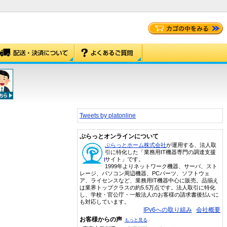
Tweets by platonline
ぷらっとオンラインについて
ぷらっとホーム株式会社
が運用する、法人取
引に特化した「業務用IT機器専門の調達支援
サイト」です。
1999年よりネットワーク機器、サーバ、スト
レージ、パソコン周辺機器、PCパーツ、ソフトウェ
ア、ライセンスなど、業務用IT機器中心に販売。品揃え
は業界トップクラスの約5.5万点です。法人取引に特化
し、学校・官公庁・一般法人のお客様の請求書後払いに
も対応しています。
IPv6への取り組み
会社概要
お客様からの声
もっと見る