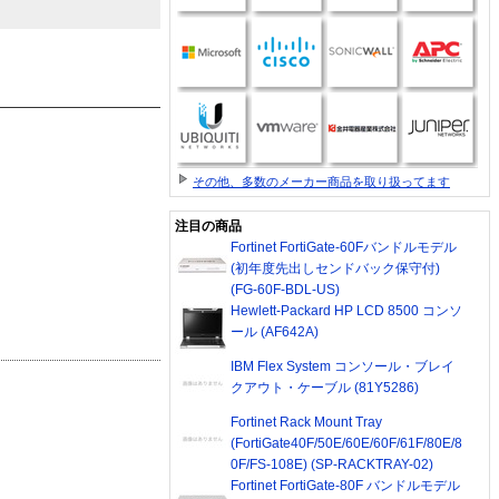
その他、多数のメーカー商品を取り扱ってます
注目の商品
Fortinet FortiGate-60Fバンドルモデル
(初年度先出しセンドバック保守付)
(FG-60F-BDL-US)
Hewlett-Packard HP LCD 8500 コンソ
ール (AF642A)
IBM Flex System コンソール・ブレイ
クアウト・ケーブル (81Y5286)
Fortinet Rack Mount Tray
(FortiGate40F/50E/60E/60F/61F/80E/8
0F/FS-108E) (SP-RACKTRAY-02)
Fortinet FortiGate-80F バンドルモデル