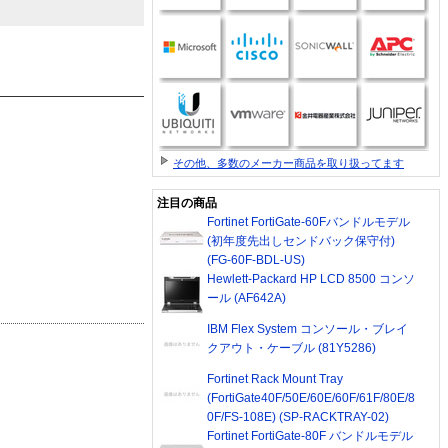
その他、多数のメーカー商品を取り扱ってます
注目の商品
Fortinet FortiGate-60Fバンドルモデル
(初年度先出しセンドバック保守付)
(FG-60F-BDL-US)
Hewlett-Packard HP LCD 8500 コンソ
ール (AF642A)
IBM Flex System コンソール・ブレイ
クアウト・ケーブル (81Y5286)
Fortinet Rack Mount Tray
(FortiGate40F/50E/60E/60F/61F/80E/8
0F/FS-108E) (SP-RACKTRAY-02)
Fortinet FortiGate-80F バンドルモデル