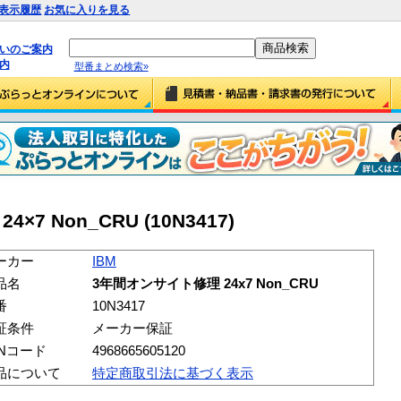
表示履歴
お気に入りを見る
払いのご案内
内
型番まとめ検索»
7 Non_CRU (10N3417)
ーカー
IBM
品名
3年間オンサイト修理 24x7 Non_CRU
番
10N3417
証条件
メーカー保証
ANコード
4968665605120
品について
特定商取引法に基づく表示