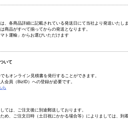
ては、各商品詳細に記載されている発送日にて当社より発送いたし
送は商品がすべて揃ってからの発送となります。
ヤマト運輸」からお選びいただけます
ついて
つでもオンライン見積書を発行することができます。
会員（BizID）への登録が必要です。
ちら
ましては、ご注文後に別途郵送しております。
のため、ご注文日時（土日祝にかかる場合等）によりましては、到