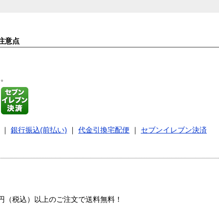
注意点
す。
｜
銀行振込(前払い)
｜
代金引換宅配便
｜
セブンイレブン決済
00円（税込）以上のご注文で送料無料！