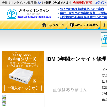
会員はオンラインで見積書(
)を
無料で作成
できます
会員登録(無料)
ログイン
見本
法人のお客様 請求書払いのご案内
学校・官公庁のお客様 校費・公費
研究機関のお客様 科研費払いのご案
IBM 3年間オンサイト修理 24×
メ
商
型
保
J
返