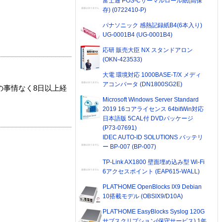
富士通 POS-Cサーマルロール紙(高保
存) (0722410-P)
パナソニック 感熱記録紙B4(6本入り)
UG-0001B4 (UG-0001B4)
応研 販売大臣 NX スタンドアロン
(OKN-423533)
大電 環境対応 1000BASE-T/X メディ
アコンバータ (DN1800SG2E)
の事情なく8日以上経
Microsoft Windows Server Standard
2019 16コアライセンス 64bitWin対応
日本語版 5CAL付 DVDパッケージ
(P73-07691)
IDEC AUTO-ID SOLUTIONS バッテリ
ー BP-007 (BP-007)
TP-Link AX1800 壁面埋め込み型 Wi-Fi
6アクセスポイント (EAP615-WALL)
PLAT'HOME OpenBlocks IX9 Debian
10搭載モデル (OBSIX9/D10A)
PLAT'HOME EasyBlocks Syslog 120G
サブスクリプション(保守サービス) 1年