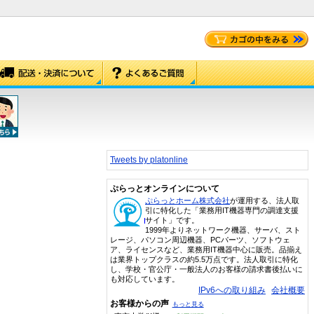
Tweets by platonline
ぷらっとオンラインについて
ぷらっとホーム株式会社
が運用する、法人取
引に特化した「業務用IT機器専門の調達支援
サイト」です。
1999年よりネットワーク機器、サーバ、スト
レージ、パソコン周辺機器、PCパーツ、ソフトウェ
ア、ライセンスなど、業務用IT機器中心に販売。品揃え
は業界トップクラスの約5.5万点です。法人取引に特化
し、学校・官公庁・一般法人のお客様の請求書後払いに
も対応しています。
IPv6への取り組み
会社概要
お客様からの声
もっと見る