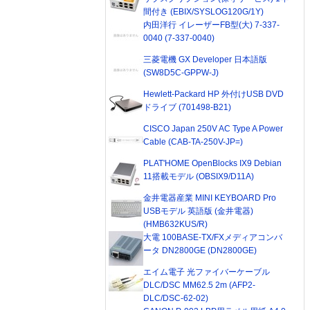
間付き (EBIX/SYSLOG120G/1Y)
内田洋行 イレーザーFB型(大) 7-337-
0040 (7-337-0040)
三菱電機 GX Developer 日本語版
(SW8D5C-GPPW-J)
Hewlett-Packard HP 外付けUSB DVD
ドライブ (701498-B21)
CISCO Japan 250V AC Type A Power
Cable (CAB-TA-250V-JP=)
PLAT'HOME OpenBlocks IX9 Debian
11搭載モデル (OBSIX9/D11A)
金井電器産業 MINI KEYBOARD Pro
USBモデル 英語版 (金井電器)
(HMB632KUS/R)
大電 100BASE-TX/FXメディアコンバ
ータ DN2800GE (DN2800GE)
エイム電子 光ファイバーケーブル
DLC/DSC MM62.5 2m (AFP2-
DLC/DSC-62-02)