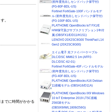
(初年度先出しセンドバック保守付)
(FG-80F-BDL-US)
Fortinet FortiGate-100F バンドルモデ
ル (初年度先出しセンドバック保守付)
ます。
(FG-100F-BDL-US)
PLAT'HOME OpenBlocks IoT FX1/E
H/W保守及びサブスクリプション1年付
属 (OBSFX1/E/D11/H1S1)
LENOVO 20X2SC8G00 ThinkPad L14
Gen2 (20X2SC8G00)
エイム電子 光ファイバーケーブル
DLC/DSC MM62.5 1m (AFP2-
DLC/DSC-62-01)
Fortinet FortiGate-40F バンドルモデル
(初年度先出しセンドバック保守付)
(FG-40F-BDL-US)
PLAT'HOME OpenBlocks A16 Debian
11搭載モデル (OBSA16/D11A)
PLAT'HOME OpenBlocks IX9 Windows
10 IoT Enterprise 2019 LTSC搭載
着までに時間がかかる
256GBモデル
(OBSIX9/W/L1809/256G)