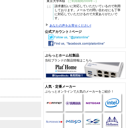
東京大学/K様
(ご利用期間2009年～)
“
請求書払いに対応していただいているので利用
しております。メールでの問い合わせにも丁寧
に対応していただけるので大変ありがたいで
す。
あなたの声をお寄せください!
公式アカウント / ページ
ぷらっとホーム社製品
当社ブランドの製品情報はこちら
人気・定番メーカー
ぷらっとオンラインで人気のメーカーをご紹介！