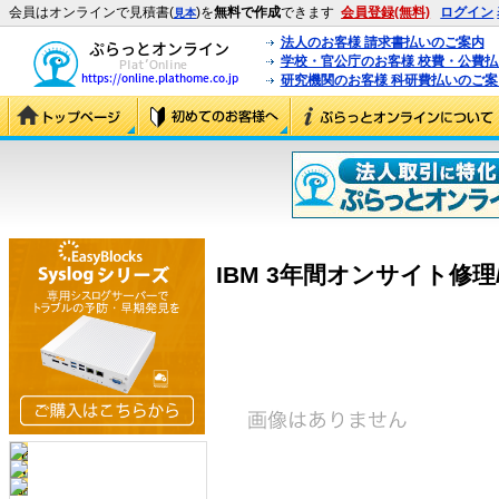
会員はオンラインで見積書(
)を
無料で作成
できます
会員登録(無料)
ログイン
見本
法人のお客様 請求書払いのご案内
学校・官公庁のお客様 校費・公費
研究機関のお客様 科研費払いのご案
IBM 3年間オンサイト修理/24×