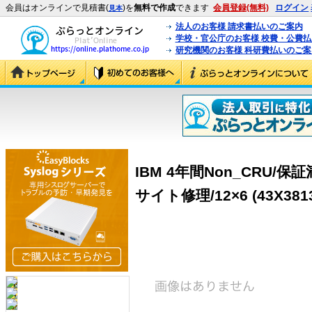
会員はオンラインで見積書(
)を
無料で作成
できます
会員登録(無料)
ログイン
見本
法人のお客様 請求書払いのご案内
学校・官公庁のお客様 校費・公費
研究機関のお客様 科研費払いのご案
IBM 4年間Non_CRU
サイト修理/12×6 (43X381