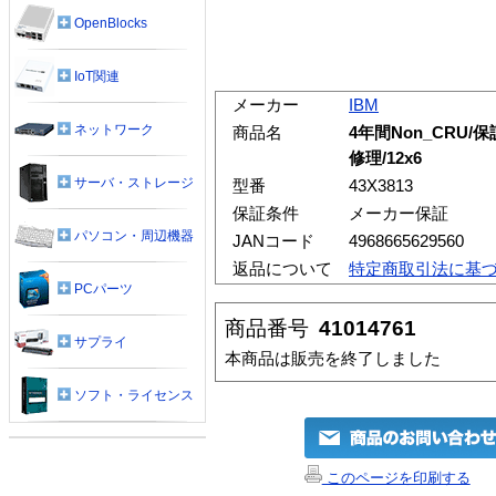
OpenBlocks
IoT関連
メーカー
IBM
ネットワーク
商品名
4年間Non_CRU
修理/12x6
サーバ・ストレージ
型番
43X3813
保証条件
メーカー保証
パソコン・周辺機器
JANコード
4968665629560
返品について
特定商取引法に基
PCパーツ
商品番号
41014761
サプライ
本商品は販売を終了しました
ソフト・ライセンス
このページを印刷する