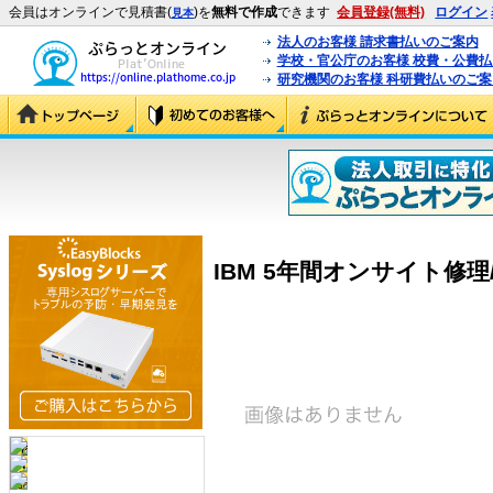
会員はオンラインで見積書(
)を
無料で作成
できます
会員登録(無料)
ログイン
見本
法人のお客様 請求書払いのご案内
学校・官公庁のお客様 校費・公費
研究機関のお客様 科研費払いのご案
IBM 5年間オンサイト修理/24×