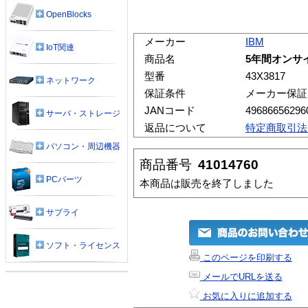
OpenBlocks
メーカー
IBM
IoT関連
商品名
5年間オンサイト
型番
43X3817
ネットワーク
保証条件
メーカー保証
JANコード
49686656296
サーバ・ストレージ
返品について
特定商取引法
パソコン・周辺機器
商品番号
41014760
PCパーツ
本商品は販売を終了しました
サプライ
ソフト・ライセンス
このページを印刷する
メールでURLを送る
お気に入りに追加する