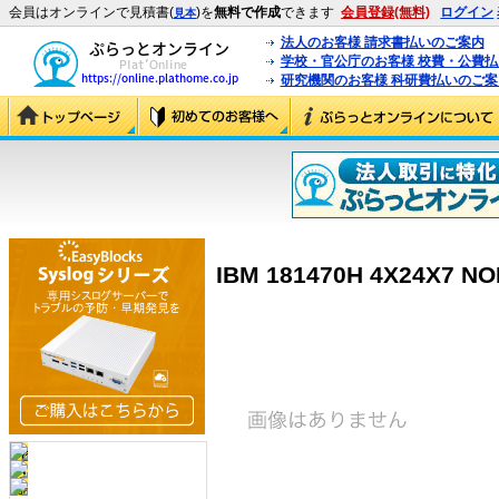
会員はオンラインで見積書(
)を
無料で作成
できます
会員登録(無料)
ログイン
見本
法人のお客様 請求書払いのご案内
学校・官公庁のお客様 校費・公費
研究機関のお客様 科研費払いのご案
IBM 181470H 4X24X7 NO