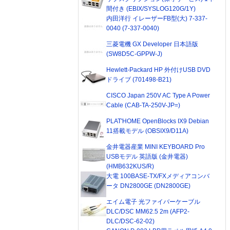
間付き (EBIX/SYSLOG120G/1Y)
内田洋行 イレーザーFB型(大) 7-337-
0040 (7-337-0040)
三菱電機 GX Developer 日本語版
(SW8D5C-GPPW-J)
Hewlett-Packard HP 外付けUSB DVD
ドライブ (701498-B21)
CISCO Japan 250V AC Type A Power
Cable (CAB-TA-250V-JP=)
PLAT'HOME OpenBlocks IX9 Debian
11搭載モデル (OBSIX9/D11A)
金井電器産業 MINI KEYBOARD Pro
USBモデル 英語版 (金井電器)
(HMB632KUS/R)
大電 100BASE-TX/FXメディアコンバ
ータ DN2800GE (DN2800GE)
エイム電子 光ファイバーケーブル
DLC/DSC MM62.5 2m (AFP2-
DLC/DSC-62-02)