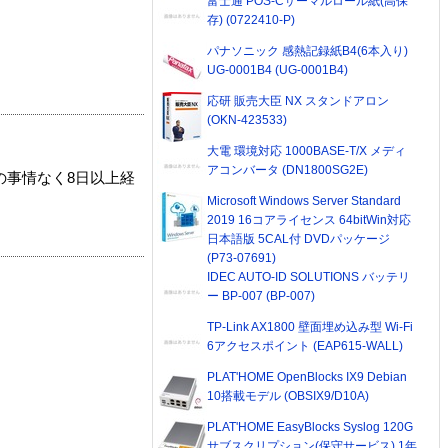
富士通 POS-Cサーマルロール紙(高保
存) (0722410-P)
パナソニック 感熱記録紙B4(6本入り)
UG-0001B4 (UG-0001B4)
応研 販売大臣 NX スタンドアロン
(OKN-423533)
大電 環境対応 1000BASE-T/X メディ
アコンバータ (DN1800SG2E)
の事情なく8日以上経
Microsoft Windows Server Standard
2019 16コアライセンス 64bitWin対応
日本語版 5CAL付 DVDパッケージ
(P73-07691)
IDEC AUTO-ID SOLUTIONS バッテリ
ー BP-007 (BP-007)
TP-Link AX1800 壁面埋め込み型 Wi-Fi
6アクセスポイント (EAP615-WALL)
PLAT'HOME OpenBlocks IX9 Debian
10搭載モデル (OBSIX9/D10A)
PLAT'HOME EasyBlocks Syslog 120G
サブスクリプション(保守サービス) 1年