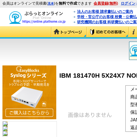
会員はオンラインで見積書(
)を
無料で作成
できます
会員登録(無料)
ログイン
見本
法人のお客様 請求書払いのご案内
学校・官公庁のお客様 校費・公費
研究機関のお客様 科研費払いのご案
IBM 181470H 5X24X7 NO
メ
商
型
保
J
返