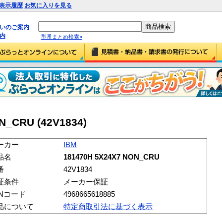
表示履歴
お気に入りを見る
払いのご案内
内
型番まとめ検索»
N_CRU (42V1834)
ーカー
IBM
品名
181470H 5X24X7 NON_CRU
番
42V1834
証条件
メーカー保証
ANコード
4968665618885
品について
特定商取引法に基づく表示