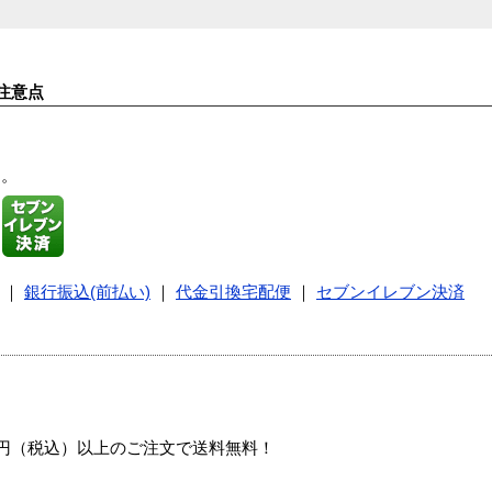
注意点
す。
｜
銀行振込(前払い)
｜
代金引換宅配便
｜
セブンイレブン決済
00円（税込）以上のご注文で送料無料！