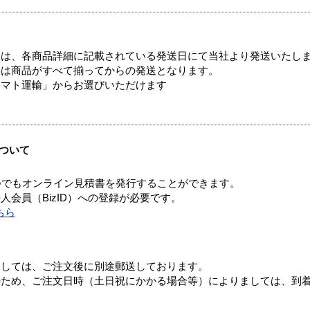
ては、各商品詳細に記載されている発送日にて当社より発送いたし
送は商品がすべて揃ってからの発送となります。
ヤマト運輸」からお選びいただけます
ついて
つでもオンライン見積書を発行することができます。
会員（BizID）への登録が必要です。
ちら
ましては、ご注文後に別途郵送しております。
のため、ご注文日時（土日祝にかかる場合等）によりましては、到