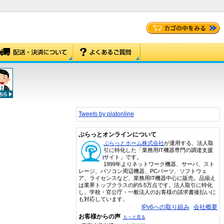
Tweets by platonline
ぷらっとオンラインについて
ぷらっとホーム株式会社
が運用する、法人取
引に特化した「業務用IT機器専門の調達支援
サイト」です。
1999年よりネットワーク機器、サーバ、スト
レージ、パソコン周辺機器、PCパーツ、ソフトウェ
ア、ライセンスなど、業務用IT機器中心に販売。品揃え
は業界トップクラスの約5.5万点です。法人取引に特化
し、学校・官公庁・一般法人のお客様の請求書後払いに
も対応しています。
IPv6への取り組み
会社概要
お客様からの声
もっと見る