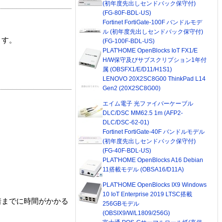
(初年度先出しセンドバック保守付)
(FG-80F-BDL-US)
Fortinet FortiGate-100F バンドルモデ
ル (初年度先出しセンドバック保守付)
ます。
(FG-100F-BDL-US)
PLAT'HOME OpenBlocks IoT FX1/E
H/W保守及びサブスクリプション1年付
属 (OBSFX1/E/D11/H1S1)
LENOVO 20X2SC8G00 ThinkPad L14
Gen2 (20X2SC8G00)
エイム電子 光ファイバーケーブル
DLC/DSC MM62.5 1m (AFP2-
DLC/DSC-62-01)
Fortinet FortiGate-40F バンドルモデル
(初年度先出しセンドバック保守付)
(FG-40F-BDL-US)
PLAT'HOME OpenBlocks A16 Debian
11搭載モデル (OBSA16/D11A)
PLAT'HOME OpenBlocks IX9 Windows
10 IoT Enterprise 2019 LTSC搭載
着までに時間がかかる
256GBモデル
(OBSIX9/W/L1809/256G)