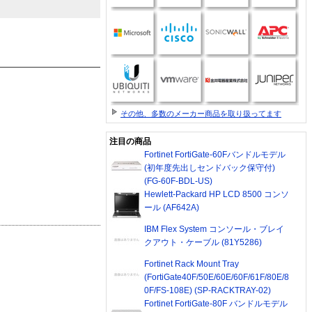
その他、多数のメーカー商品を取り扱ってます
注目の商品
Fortinet FortiGate-60Fバンドルモデル
(初年度先出しセンドバック保守付)
(FG-60F-BDL-US)
Hewlett-Packard HP LCD 8500 コンソ
ール (AF642A)
IBM Flex System コンソール・ブレイ
クアウト・ケーブル (81Y5286)
Fortinet Rack Mount Tray
(FortiGate40F/50E/60E/60F/61F/80E/8
0F/FS-108E) (SP-RACKTRAY-02)
Fortinet FortiGate-80F バンドルモデル