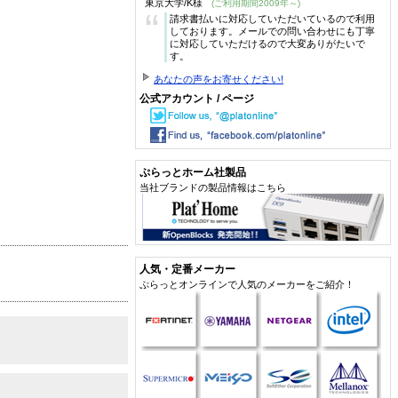
東京大学/K様
(ご利用期間2009年～)
“
請求書払いに対応していただいているので利用
しております。メールでの問い合わせにも丁寧
に対応していただけるので大変ありがたいで
す。
あなたの声をお寄せください!
公式アカウント / ページ
ぷらっとホーム社製品
当社ブランドの製品情報はこちら
人気・定番メーカー
ぷらっとオンラインで人気のメーカーをご紹介！