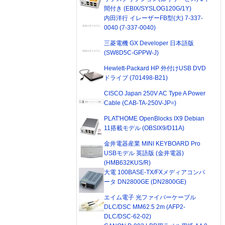
間付き (EBIX/SYSLOG120G/1Y)
内田洋行 イレーザーFB型(大) 7-337-
0040 (7-337-0040)
三菱電機 GX Developer 日本語版
(SW8D5C-GPPW-J)
Hewlett-Packard HP 外付けUSB DVD
ドライブ (701498-B21)
CISCO Japan 250V AC Type A Power
Cable (CAB-TA-250V-JP=)
PLAT'HOME OpenBlocks IX9 Debian
11搭載モデル (OBSIX9/D11A)
金井電器産業 MINI KEYBOARD Pro
USBモデル 英語版 (金井電器)
(HMB632KUS/R)
大電 100BASE-TX/FXメディアコンバ
ータ DN2800GE (DN2800GE)
エイム電子 光ファイバーケーブル
DLC/DSC MM62.5 2m (AFP2-
DLC/DSC-62-02)