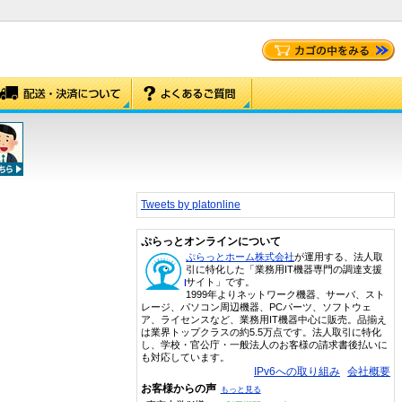
Tweets by platonline
ぷらっとオンラインについて
ぷらっとホーム株式会社
が運用する、法人取
引に特化した「業務用IT機器専門の調達支援
サイト」です。
1999年よりネットワーク機器、サーバ、スト
レージ、パソコン周辺機器、PCパーツ、ソフトウェ
ア、ライセンスなど、業務用IT機器中心に販売。品揃え
は業界トップクラスの約5.5万点です。法人取引に特化
し、学校・官公庁・一般法人のお客様の請求書後払いに
も対応しています。
IPv6への取り組み
会社概要
お客様からの声
もっと見る