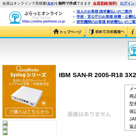
会員はオンラインで見積書(
)を
無料で作成
できます
会員登録(無料)
ログイン
見本
法人のお客様 請求書払いのご案内
学校・官公庁のお客様 校費・公費
研究機関のお客様 科研費払いのご案
IBM SAN-R 2005-R18 3X
メ
商
型
保
J
返