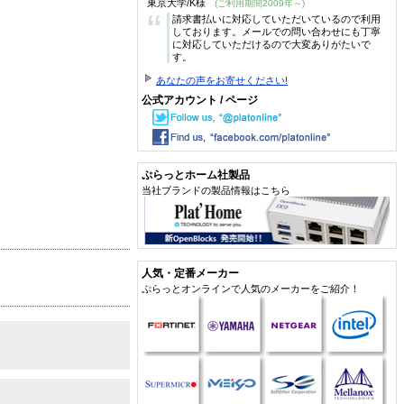
東京大学/K様
(ご利用期間2009年～)
“
請求書払いに対応していただいているので利用
しております。メールでの問い合わせにも丁寧
に対応していただけるので大変ありがたいで
す。
あなたの声をお寄せください!
公式アカウント / ページ
ぷらっとホーム社製品
当社ブランドの製品情報はこちら
人気・定番メーカー
ぷらっとオンラインで人気のメーカーをご紹介！