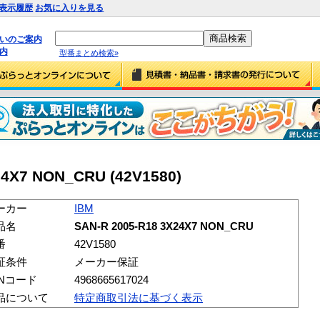
表示履歴
お気に入りを見る
払いのご案内
内
型番まとめ検索»
24X7 NON_CRU (42V1580)
ーカー
IBM
品名
SAN-R 2005-R18 3X24X7 NON_CRU
番
42V1580
証条件
メーカー保証
ANコード
4968665617024
品について
特定商取引法に基づく表示