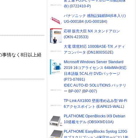
富士通 POS-Cサーマルロール紙(高保
存) (0722410-P)
パナソニック 感熱記録紙B4(6本入り)
UG-0001B4 (UG-0001B4)
応研 販売大臣 NX スタンドアロン
(OKN-423533)
大電 環境対応 1000BASE-T/X メディ
アコンバータ (DN1800SG2E)
の事情なく8日以上経
Microsoft Windows Server Standard
2019 16コアライセンス 64bitWin対応
日本語版 5CAL付 DVDパッケージ
(P73-07691)
IDEC AUTO-ID SOLUTIONS バッテリ
ー BP-007 (BP-007)
TP-Link AX1800 壁面埋め込み型 Wi-Fi
6アクセスポイント (EAP615-WALL)
PLAT'HOME OpenBlocks IX9 Debian
10搭載モデル (OBSIX9/D10A)
PLAT'HOME EasyBlocks Syslog 120G
サブスクリプション(保守サービス) 1年