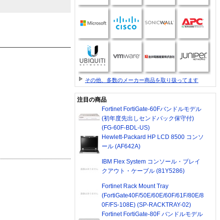
その他、多数のメーカー商品を取り扱ってます
注目の商品
Fortinet FortiGate-60Fバンドルモデル
(初年度先出しセンドバック保守付)
(FG-60F-BDL-US)
Hewlett-Packard HP LCD 8500 コンソ
ール (AF642A)
IBM Flex System コンソール・ブレイ
クアウト・ケーブル (81Y5286)
Fortinet Rack Mount Tray
(FortiGate40F/50E/60E/60F/61F/80E/8
0F/FS-108E) (SP-RACKTRAY-02)
Fortinet FortiGate-80F バンドルモデル