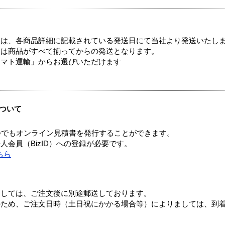
ては、各商品詳細に記載されている発送日にて当社より発送いたし
送は商品がすべて揃ってからの発送となります。
ヤマト運輸」からお選びいただけます
ついて
つでもオンライン見積書を発行することができます。
会員（BizID）への登録が必要です。
ちら
ましては、ご注文後に別途郵送しております。
のため、ご注文日時（土日祝にかかる場合等）によりましては、到