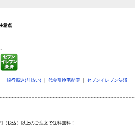
注意点
す。
｜
銀行振込(前払い)
｜
代金引換宅配便
｜
セブンイレブン決済
00円（税込）以上のご注文で送料無料！