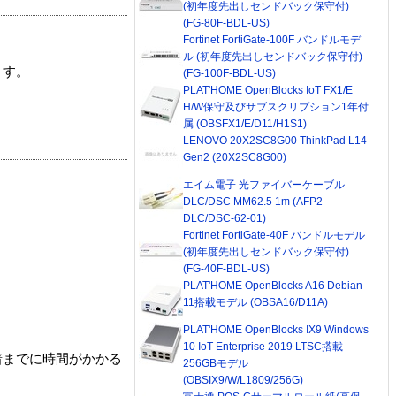
(初年度先出しセンドバック保守付)
(FG-80F-BDL-US)
Fortinet FortiGate-100F バンドルモデ
ル (初年度先出しセンドバック保守付)
ます。
(FG-100F-BDL-US)
PLAT'HOME OpenBlocks IoT FX1/E
H/W保守及びサブスクリプション1年付
属 (OBSFX1/E/D11/H1S1)
LENOVO 20X2SC8G00 ThinkPad L14
Gen2 (20X2SC8G00)
エイム電子 光ファイバーケーブル
DLC/DSC MM62.5 1m (AFP2-
DLC/DSC-62-01)
Fortinet FortiGate-40F バンドルモデル
(初年度先出しセンドバック保守付)
(FG-40F-BDL-US)
PLAT'HOME OpenBlocks A16 Debian
11搭載モデル (OBSA16/D11A)
PLAT'HOME OpenBlocks IX9 Windows
10 IoT Enterprise 2019 LTSC搭載
着までに時間がかかる
256GBモデル
(OBSIX9/W/L1809/256G)