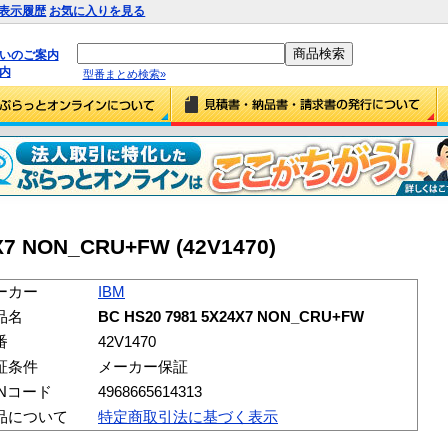
表示履歴
お気に入りを見る
払いのご案内
内
型番まとめ検索»
X7 NON_CRU+FW (42V1470)
ーカー
IBM
品名
BC HS20 7981 5X24X7 NON_CRU+FW
番
42V1470
証条件
メーカー保証
ANコード
4968665614313
品について
特定商取引法に基づく表示