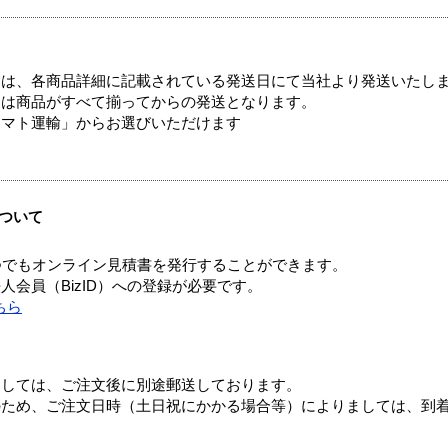
ては、各商品詳細に記載されている発送日にて当社より発送いたし
送は商品がすべて揃ってからの発送となります。
ヤマト運輸」からお選びいただけます
ついて
つでもオンライン見積書を発行することができます。
会員（BizID）への登録が必要です。
ちら
ましては、ご注文後に別途郵送しております。
のため、ご注文日時（土日祝にかかる場合等）によりましては、到