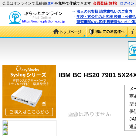
会員はオンラインで見積書(
)を
無料で作成
できます
会員登録(無料)
ログイン
見本
法人のお客様 請求書払いのご案内
学校・官公庁のお客様 校費・公費
研究機関のお客様 科研費払いのご案
IBM BC HS20 7981 5X24
メ
商
型
保
J
返