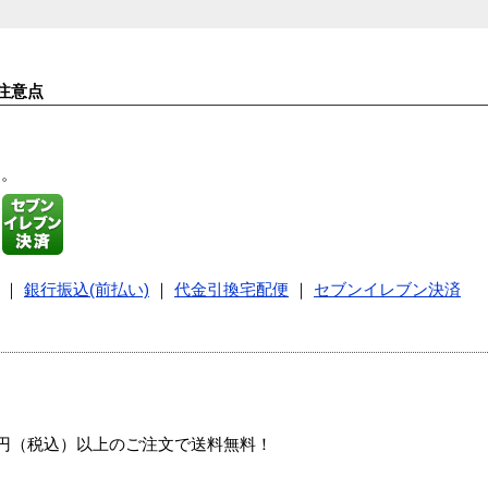
注意点
す。
｜
銀行振込(前払い)
｜
代金引換宅配便
｜
セブンイレブン決済
00円（税込）以上のご注文で送料無料！