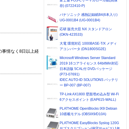
富士通 POS-Cサーマルロール紙(高保
存) (0722410-P)
パナソニック 感熱記録紙B4(6本入り)
UG-0001B4 (UG-0001B4)
応研 販売大臣 NX スタンドアロン
(OKN-423533)
大電 環境対応 1000BASE-T/X メディ
アコンバータ (DN1800SG2E)
の事情なく8日以上経
Microsoft Windows Server Standard
2019 16コアライセンス 64bitWin対応
日本語版 5CAL付 DVDパッケージ
(P73-07691)
IDEC AUTO-ID SOLUTIONS バッテリ
ー BP-007 (BP-007)
TP-Link AX1800 壁面埋め込み型 Wi-Fi
6アクセスポイント (EAP615-WALL)
PLAT'HOME OpenBlocks IX9 Debian
10搭載モデル (OBSIX9/D10A)
PLAT'HOME EasyBlocks Syslog 120G
サブスクリプション(保守サービス) 1年