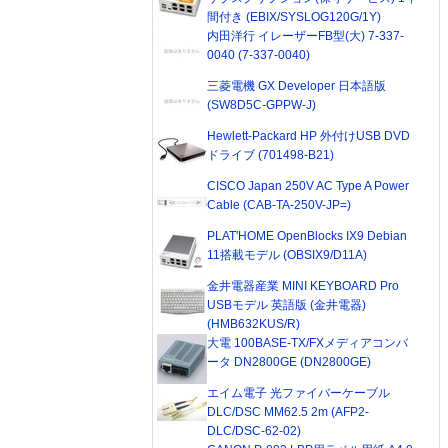
間付き (EBIX/SYSLOG120G/1Y)
内田洋行 イレーザーFB型(大) 7-337-
0040 (7-337-0040)
三菱電機 GX Developer 日本語版
(SW8D5C-GPPW-J)
Hewlett-Packard HP 外付けUSB DVD
ドライブ (701498-B21)
CISCO Japan 250V AC Type A Power
Cable (CAB-TA-250V-JP=)
PLAT'HOME OpenBlocks IX9 Debian
11搭載モデル (OBSIX9/D11A)
金井電器産業 MINI KEYBOARD Pro
USBモデル 英語版 (金井電器)
(HMB632KUS/R)
大電 100BASE-TX/FXメディアコンバ
ータ DN2800GE (DN2800GE)
エイム電子 光ファイバーケーブル
DLC/DSC MM62.5 2m (AFP2-
DLC/DSC-62-02)