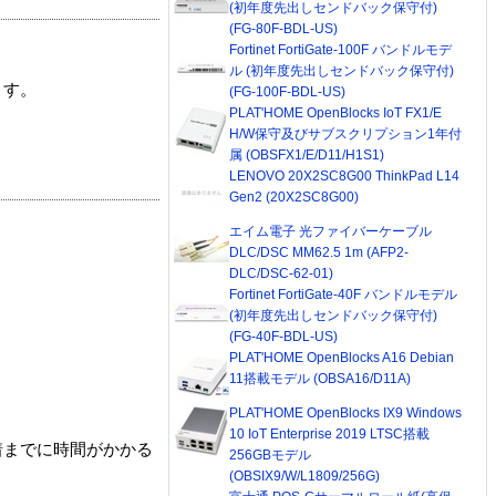
(初年度先出しセンドバック保守付)
(FG-80F-BDL-US)
Fortinet FortiGate-100F バンドルモデ
ル (初年度先出しセンドバック保守付)
ます。
(FG-100F-BDL-US)
PLAT'HOME OpenBlocks IoT FX1/E
H/W保守及びサブスクリプション1年付
属 (OBSFX1/E/D11/H1S1)
LENOVO 20X2SC8G00 ThinkPad L14
Gen2 (20X2SC8G00)
エイム電子 光ファイバーケーブル
DLC/DSC MM62.5 1m (AFP2-
DLC/DSC-62-01)
Fortinet FortiGate-40F バンドルモデル
(初年度先出しセンドバック保守付)
(FG-40F-BDL-US)
PLAT'HOME OpenBlocks A16 Debian
11搭載モデル (OBSA16/D11A)
PLAT'HOME OpenBlocks IX9 Windows
10 IoT Enterprise 2019 LTSC搭載
着までに時間がかかる
256GBモデル
(OBSIX9/W/L1809/256G)