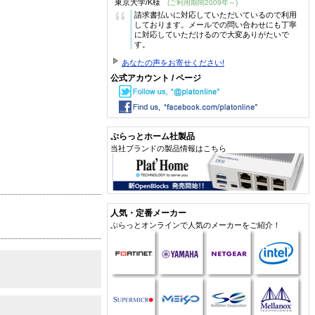
東京大学/K様
(ご利用期間2009年～)
“
請求書払いに対応していただいているので利用
しております。メールでの問い合わせにも丁寧
に対応していただけるので大変ありがたいで
す。
あなたの声をお寄せください!
公式アカウント / ページ
ぷらっとホーム社製品
当社ブランドの製品情報はこちら
人気・定番メーカー
ぷらっとオンラインで人気のメーカーをご紹介！