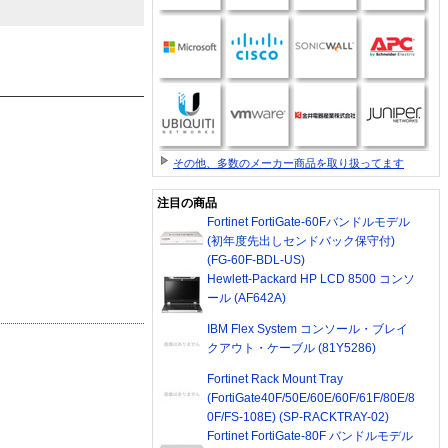
その他、多数のメーカー商品を取り扱ってます
注目の商品
Fortinet FortiGate-60Fバンドルモデル
(初年度先出しセンドバック保守付)
(FG-60F-BDL-US)
Hewlett-Packard HP LCD 8500 コンソ
ール (AF642A)
IBM Flex System コンソール・ブレイ
クアウト・ケーブル (81Y5286)
Fortinet Rack Mount Tray
(FortiGate40F/50E/60E/60F/61F/80E/8
0F/FS-108E) (SP-RACKTRAY-02)
Fortinet FortiGate-80F バンドルモデル