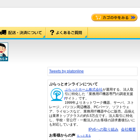
Tweets by platonline
ぷらっとオンラインについて
ぷらっとホーム株式会社
が運用する、法人取
引に特化した「業務用IT機器専門の調達支援
サイト」です。
1999年よりネットワーク機器、サーバ、スト
レージ、パソコン周辺機器、PCパーツ、ソフトウェ
ア、ライセンスなど、業務用IT機器中心に販売。品揃え
は業界トップクラスの約5.5万点です。法人取引に特化
し、学校・官公庁・一般法人のお客様の請求書後払いに
も対応しています。
IPv6への取り組み
会社概要
お客様からの声
もっと見る