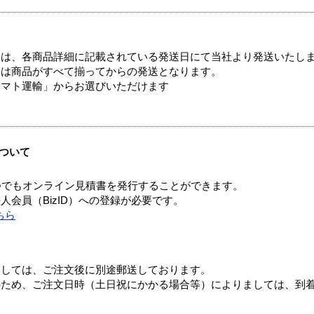
ては、各商品詳細に記載されている発送日にて当社より発送いたし
送は商品がすべて揃ってからの発送となります。
ヤマト運輸」からお選びいただけます
ついて
つでもオンライン見積書を発行することができます。
会員（BizID）への登録が必要です。
ちら
ましては、ご注文後に別途郵送しております。
のため、ご注文日時（土日祝にかかる場合等）によりましては、到