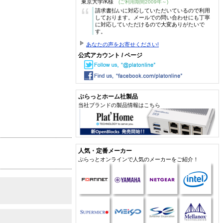
東京大学/K様
(ご利用期間2009年～)
“
請求書払いに対応していただいているので利用
しております。メールでの問い合わせにも丁寧
に対応していただけるので大変ありがたいで
す。
あなたの声をお寄せください!
公式アカウント / ページ
ぷらっとホーム社製品
当社ブランドの製品情報はこちら
人気・定番メーカー
ぷらっとオンラインで人気のメーカーをご紹介！