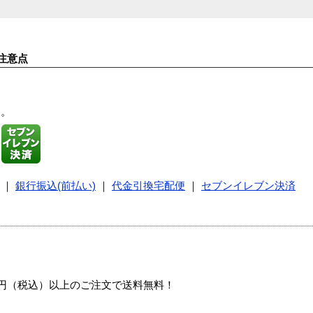
注意点
す。
｜
銀行振込(前払い)
｜
代金引換宅配便
｜
セブンイレブン決済
00円（税込）以上のご注文で送料無料！