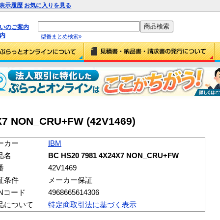
表示履歴
お気に入りを見る
払いのご案内
内
型番まとめ検索»
X7 NON_CRU+FW (42V1469)
ーカー
IBM
品名
BC HS20 7981 4X24X7 NON_CRU+FW
番
42V1469
証条件
メーカー保証
ANコード
4968665614306
品について
特定商取引法に基づく表示