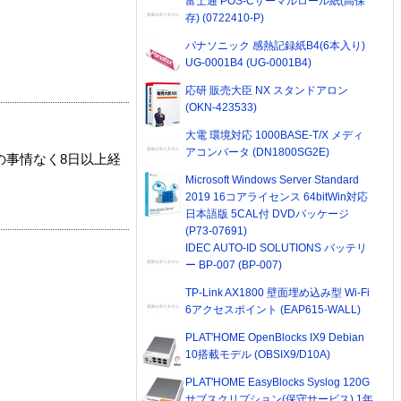
富士通 POS-Cサーマルロール紙(高保
存) (0722410-P)
パナソニック 感熱記録紙B4(6本入り)
UG-0001B4 (UG-0001B4)
応研 販売大臣 NX スタンドアロン
(OKN-423533)
大電 環境対応 1000BASE-T/X メディ
アコンバータ (DN1800SG2E)
の事情なく8日以上経
Microsoft Windows Server Standard
2019 16コアライセンス 64bitWin対応
日本語版 5CAL付 DVDパッケージ
(P73-07691)
IDEC AUTO-ID SOLUTIONS バッテリ
ー BP-007 (BP-007)
TP-Link AX1800 壁面埋め込み型 Wi-Fi
6アクセスポイント (EAP615-WALL)
PLAT'HOME OpenBlocks IX9 Debian
10搭載モデル (OBSIX9/D10A)
PLAT'HOME EasyBlocks Syslog 120G
サブスクリプション(保守サービス) 1年