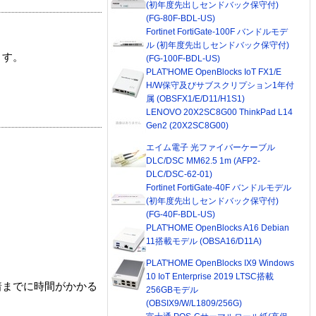
(初年度先出しセンドバック保守付)
(FG-80F-BDL-US)
Fortinet FortiGate-100F バンドルモデ
ル (初年度先出しセンドバック保守付)
ます。
(FG-100F-BDL-US)
PLAT'HOME OpenBlocks IoT FX1/E
H/W保守及びサブスクリプション1年付
属 (OBSFX1/E/D11/H1S1)
LENOVO 20X2SC8G00 ThinkPad L14
Gen2 (20X2SC8G00)
エイム電子 光ファイバーケーブル
DLC/DSC MM62.5 1m (AFP2-
DLC/DSC-62-01)
Fortinet FortiGate-40F バンドルモデル
(初年度先出しセンドバック保守付)
(FG-40F-BDL-US)
PLAT'HOME OpenBlocks A16 Debian
11搭載モデル (OBSA16/D11A)
PLAT'HOME OpenBlocks IX9 Windows
10 IoT Enterprise 2019 LTSC搭載
着までに時間がかかる
256GBモデル
(OBSIX9/W/L1809/256G)