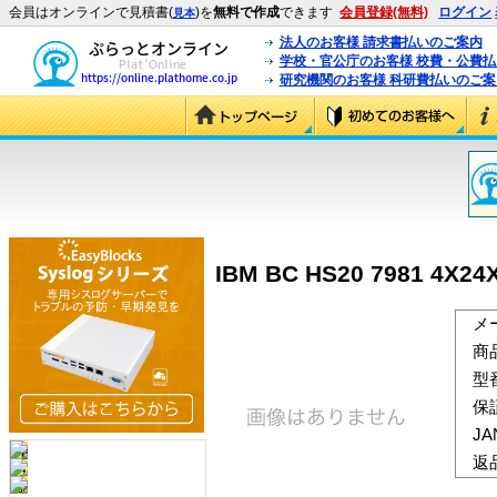
会員はオンラインで見積書(
)を
無料で作成
できます
会員登録(無料)
ログイン
見本
法人のお客様 請求書払いのご案内
学校・官公庁のお客様 校費・公費
研究機関のお客様 科研費払いのご案
IBM BC HS20 7981 4X24
メ
商
型
保
J
返