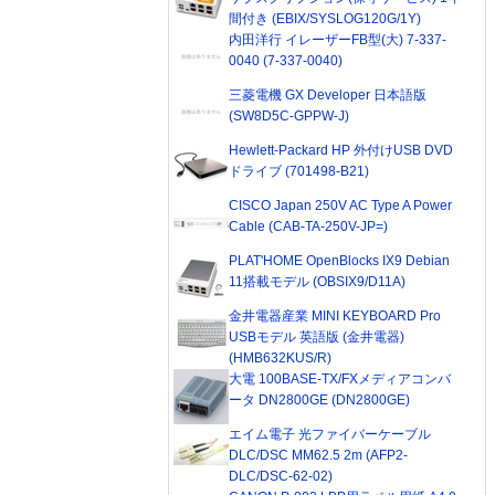
間付き (EBIX/SYSLOG120G/1Y)
内田洋行 イレーザーFB型(大) 7-337-
0040 (7-337-0040)
三菱電機 GX Developer 日本語版
(SW8D5C-GPPW-J)
Hewlett-Packard HP 外付けUSB DVD
ドライブ (701498-B21)
CISCO Japan 250V AC Type A Power
Cable (CAB-TA-250V-JP=)
PLAT'HOME OpenBlocks IX9 Debian
11搭載モデル (OBSIX9/D11A)
金井電器産業 MINI KEYBOARD Pro
USBモデル 英語版 (金井電器)
(HMB632KUS/R)
大電 100BASE-TX/FXメディアコンバ
ータ DN2800GE (DN2800GE)
エイム電子 光ファイバーケーブル
DLC/DSC MM62.5 2m (AFP2-
DLC/DSC-62-02)