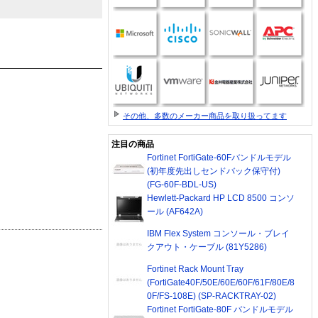
その他、多数のメーカー商品を取り扱ってます
注目の商品
Fortinet FortiGate-60Fバンドルモデル
(初年度先出しセンドバック保守付)
(FG-60F-BDL-US)
Hewlett-Packard HP LCD 8500 コンソ
ール (AF642A)
IBM Flex System コンソール・ブレイ
クアウト・ケーブル (81Y5286)
Fortinet Rack Mount Tray
(FortiGate40F/50E/60E/60F/61F/80E/8
0F/FS-108E) (SP-RACKTRAY-02)
Fortinet FortiGate-80F バンドルモデル