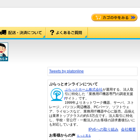
Tweets by platonline
ぷらっとオンラインについて
ぷらっとホーム株式会社
が運用する、法人取
引に特化した「業務用IT機器専門の調達支援
サイト」です。
1999年よりネットワーク機器、サーバ、スト
レージ、パソコン周辺機器、PCパーツ、ソフトウェ
ア、ライセンスなど、業務用IT機器中心に販売。品揃え
は業界トップクラスの約5.5万点です。法人取引に特化
し、学校・官公庁・一般法人のお客様の請求書後払いに
も対応しています。
IPv6への取り組み
会社概要
お客様からの声
もっと見る