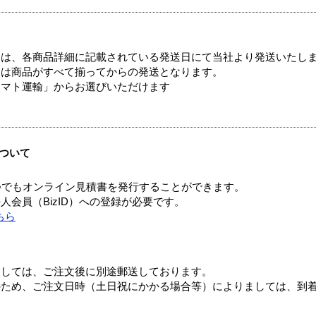
ては、各商品詳細に記載されている発送日にて当社より発送いたし
送は商品がすべて揃ってからの発送となります。
ヤマト運輸」からお選びいただけます
ついて
つでもオンライン見積書を発行することができます。
会員（BizID）への登録が必要です。
ちら
ましては、ご注文後に別途郵送しております。
のため、ご注文日時（土日祝にかかる場合等）によりましては、到