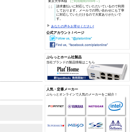
東京大学/K様
(ご利用期間2009年～)
“
請求書払いに対応していただいているので利用
しております。メールでの問い合わせにも丁寧
に対応していただけるので大変ありがたいで
す。
あなたの声をお寄せください!
公式アカウント / ページ
ぷらっとホーム社製品
当社ブランドの製品情報はこちら
人気・定番メーカー
ぷらっとオンラインで人気のメーカーをご紹介！