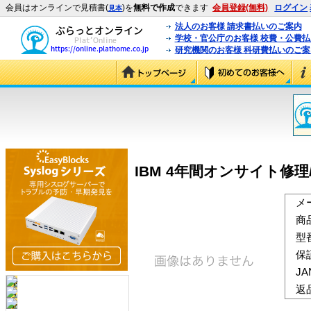
会員はオンラインで見積書(
)を
無料で作成
できます
会員登録(無料)
ログイン
見本
法人のお客様 請求書払いのご案内
学校・官公庁のお客様 校費・公費
研究機関のお客様 科研費払いのご案
IBM 4年間オンサイト修理/12×6
メ
商
型
保
J
返