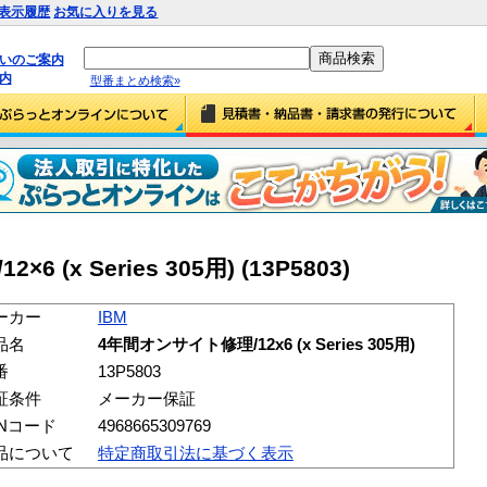
表示履歴
お気に入りを見る
払いのご案内
内
型番まとめ検索»
 (x Series 305用) (13P5803)
ーカー
IBM
品名
4年間オンサイト修理/12x6 (x Series 305用)
番
13P5803
証条件
メーカー保証
ANコード
4968665309769
品について
特定商取引法に基づく表示