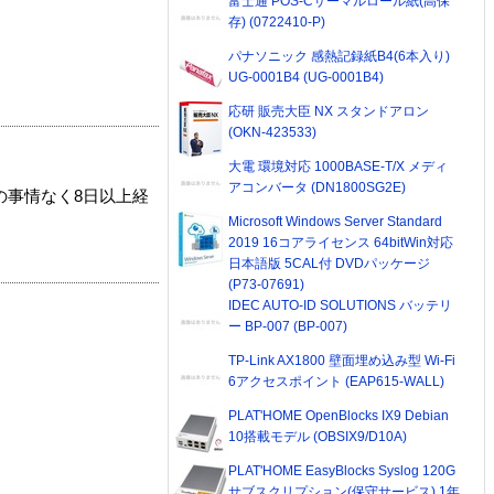
富士通 POS-Cサーマルロール紙(高保
存) (0722410-P)
パナソニック 感熱記録紙B4(6本入り)
UG-0001B4 (UG-0001B4)
応研 販売大臣 NX スタンドアロン
(OKN-423533)
大電 環境対応 1000BASE-T/X メディ
アコンバータ (DN1800SG2E)
の事情なく8日以上経
Microsoft Windows Server Standard
2019 16コアライセンス 64bitWin対応
日本語版 5CAL付 DVDパッケージ
(P73-07691)
IDEC AUTO-ID SOLUTIONS バッテリ
ー BP-007 (BP-007)
TP-Link AX1800 壁面埋め込み型 Wi-Fi
6アクセスポイント (EAP615-WALL)
PLAT'HOME OpenBlocks IX9 Debian
10搭載モデル (OBSIX9/D10A)
PLAT'HOME EasyBlocks Syslog 120G
サブスクリプション(保守サービス) 1年