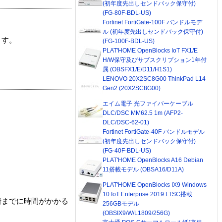
(初年度先出しセンドバック保守付)
(FG-80F-BDL-US)
Fortinet FortiGate-100F バンドルモデ
ル (初年度先出しセンドバック保守付)
ます。
(FG-100F-BDL-US)
PLAT'HOME OpenBlocks IoT FX1/E
H/W保守及びサブスクリプション1年付
属 (OBSFX1/E/D11/H1S1)
LENOVO 20X2SC8G00 ThinkPad L14
Gen2 (20X2SC8G00)
エイム電子 光ファイバーケーブル
DLC/DSC MM62.5 1m (AFP2-
DLC/DSC-62-01)
Fortinet FortiGate-40F バンドルモデル
(初年度先出しセンドバック保守付)
(FG-40F-BDL-US)
PLAT'HOME OpenBlocks A16 Debian
11搭載モデル (OBSA16/D11A)
PLAT'HOME OpenBlocks IX9 Windows
10 IoT Enterprise 2019 LTSC搭載
着までに時間がかかる
256GBモデル
(OBSIX9/W/L1809/256G)