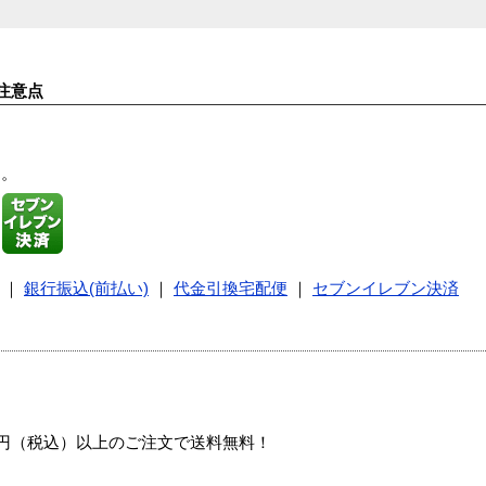
注意点
す。
｜
銀行振込(前払い)
｜
代金引換宅配便
｜
セブンイレブン決済
00円（税込）以上のご注文で送料無料！