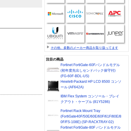
その他、多数のメーカー商品を取り扱ってます
注目の商品
Fortinet FortiGate-60Fバンドルモデル
(初年度先出しセンドバック保守付)
(FG-60F-BDL-US)
Hewlett-Packard HP LCD 8500 コンソ
ール (AF642A)
IBM Flex System コンソール・ブレイ
クアウト・ケーブル (81Y5286)
Fortinet Rack Mount Tray
(FortiGate40F/50E/60E/60F/61F/80E/8
0F/FS-108E) (SP-RACKTRAY-02)
Fortinet FortiGate-80F バンドルモデル