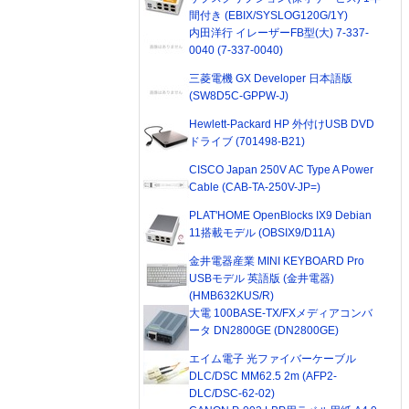
間付き (EBIX/SYSLOG120G/1Y)
内田洋行 イレーザーFB型(大) 7-337-
0040 (7-337-0040)
三菱電機 GX Developer 日本語版
(SW8D5C-GPPW-J)
Hewlett-Packard HP 外付けUSB DVD
ドライブ (701498-B21)
CISCO Japan 250V AC Type A Power
Cable (CAB-TA-250V-JP=)
PLAT'HOME OpenBlocks IX9 Debian
11搭載モデル (OBSIX9/D11A)
金井電器産業 MINI KEYBOARD Pro
USBモデル 英語版 (金井電器)
(HMB632KUS/R)
大電 100BASE-TX/FXメディアコンバ
ータ DN2800GE (DN2800GE)
エイム電子 光ファイバーケーブル
DLC/DSC MM62.5 2m (AFP2-
DLC/DSC-62-02)