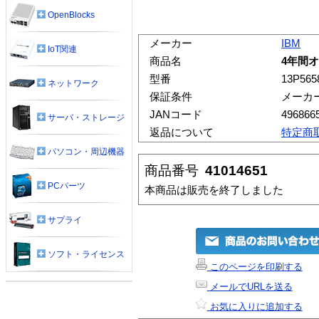
OpenBlocks
メーカー
IBM
IoT関連
商品名
4年間オ
型番
13P565
ネットワーク
保証条件
メーカ
JANコード
496866
サーバ・ストレージ
返品について
特定商
パソコン・周辺機器
商品番号
41014651
PCパーツ
本商品は販売を終了しました
サプライ
ソフト・ライセンス
このページを印刷する
メールでURLを送る
お気に入りに追加する