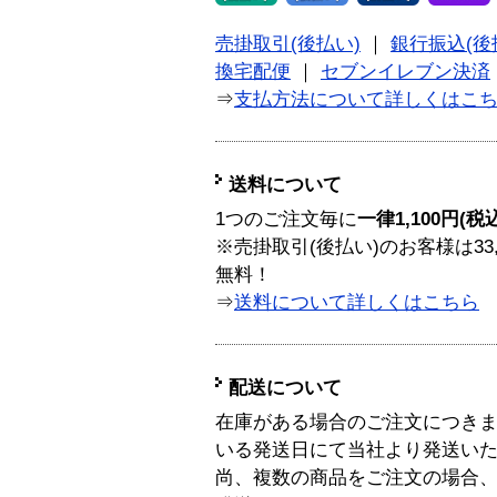
売掛取引(後払い)
｜
銀行振込(後
換宅配便
｜
セブンイレブン決済
⇒
支払方法について詳しくはこ
送料について
1つのご注文毎に
一律1,100円(税
※売掛取引(後払い)のお客様は33
無料！
⇒
送料について詳しくはこちら
配送について
在庫がある場合のご注文につき
いる発送日にて当社より発送い
尚、複数の商品をご注文の場合