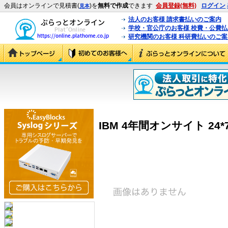
会員はオンラインで見積書(
)を
無料で作成
できます
会員登録(無料)
ログイン
見本
法人のお客様 請求書払いのご案内
学校・官公庁のお客様 校費・公費
研究機関のお客様 科研費払いのご案
IBM 4年間オンサイト 24*7 