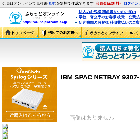
会員はオンラインで見積書(
)を
無料で作成
できます
会員登録(無料)
ログイン
見本
法人のお客様 請求書払いのご案内
学校・官公庁のお客様 校費・公費
研究機関のお客様 科研費払いのご案
IBM SPAC NETBAY 9307-