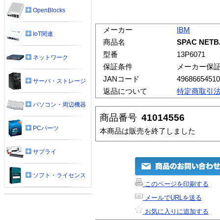
OpenBlocks
メーカー
IBM
IoT関連
商品名
SPAC NETBA
型番
13P6071
ネットワーク
保証条件
メーカー保
JANコード
49686654510
サーバ・ストレージ
返品について
特定商取引
パソコン・周辺機器
商品番号
41014556
PCパーツ
本商品は販売を終了しました
サプライ
ソフト・ライセンス
このページを印刷する
メールでURLを送る
お気に入りに追加する