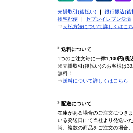
売掛取引(後払い)
｜
銀行振込(後
換宅配便
｜
セブンイレブン決済
⇒
支払方法について詳しくはこ
送料について
1つのご注文毎に
一律1,100円(税
※売掛取引(後払い)のお客様は33
無料！
⇒
送料について詳しくはこちら
配送について
在庫がある場合のご注文につき
いる発送日にて当社より発送い
尚、複数の商品をご注文の場合