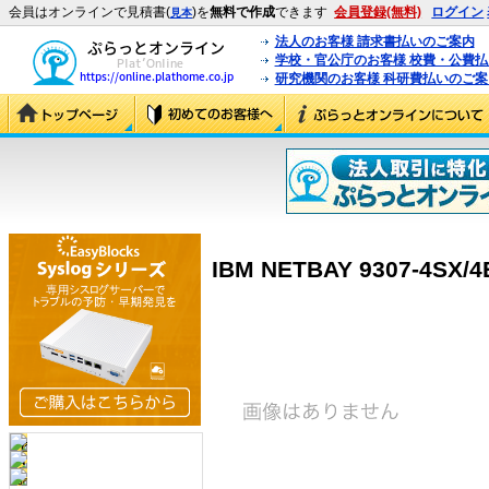
会員はオンラインで見積書(
)を
無料で作成
できます
会員登録(無料)
ログイン
見本
法人のお客様 請求書払いのご案内
学校・官公庁のお客様 校費・公費
研究機関のお客様 科研費払いのご案
IBM NETBAY 9307-4SX/4