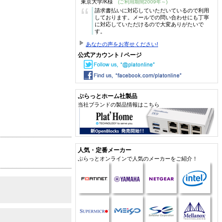
東京大学/K様
(ご利用期間2009年～)
“
請求書払いに対応していただいているので利用
しております。メールでの問い合わせにも丁寧
に対応していただけるので大変ありがたいで
す。
あなたの声をお寄せください!
公式アカウント / ページ
ぷらっとホーム社製品
当社ブランドの製品情報はこちら
人気・定番メーカー
ぷらっとオンラインで人気のメーカーをご紹介！