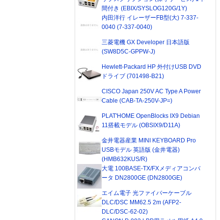
間付き (EBIX/SYSLOG120G/1Y)
内田洋行 イレーザーFB型(大) 7-337-
0040 (7-337-0040)
三菱電機 GX Developer 日本語版
(SW8D5C-GPPW-J)
Hewlett-Packard HP 外付けUSB DVD
ドライブ (701498-B21)
CISCO Japan 250V AC Type A Power
Cable (CAB-TA-250V-JP=)
PLAT'HOME OpenBlocks IX9 Debian
11搭載モデル (OBSIX9/D11A)
金井電器産業 MINI KEYBOARD Pro
USBモデル 英語版 (金井電器)
(HMB632KUS/R)
大電 100BASE-TX/FXメディアコンバ
ータ DN2800GE (DN2800GE)
エイム電子 光ファイバーケーブル
DLC/DSC MM62.5 2m (AFP2-
DLC/DSC-62-02)