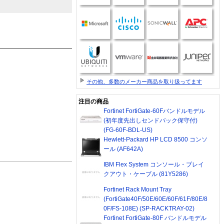
その他、多数のメーカー商品を取り扱ってます
注目の商品
Fortinet FortiGate-60Fバンドルモデル
(初年度先出しセンドバック保守付)
(FG-60F-BDL-US)
Hewlett-Packard HP LCD 8500 コンソ
ール (AF642A)
IBM Flex System コンソール・ブレイ
クアウト・ケーブル (81Y5286)
Fortinet Rack Mount Tray
(FortiGate40F/50E/60E/60F/61F/80E/8
0F/FS-108E) (SP-RACKTRAY-02)
Fortinet FortiGate-80F バンドルモデル