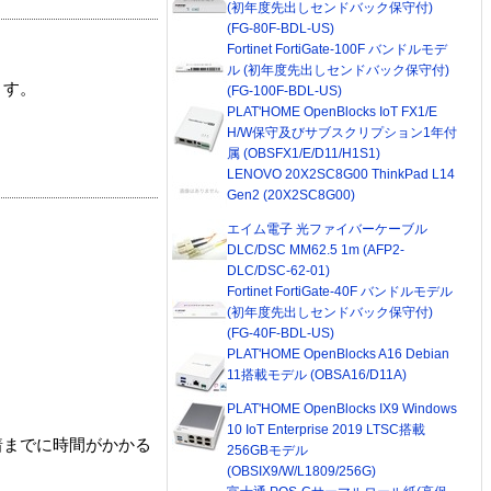
(初年度先出しセンドバック保守付)
(FG-80F-BDL-US)
Fortinet FortiGate-100F バンドルモデ
ル (初年度先出しセンドバック保守付)
ます。
(FG-100F-BDL-US)
PLAT'HOME OpenBlocks IoT FX1/E
H/W保守及びサブスクリプション1年付
属 (OBSFX1/E/D11/H1S1)
LENOVO 20X2SC8G00 ThinkPad L14
Gen2 (20X2SC8G00)
エイム電子 光ファイバーケーブル
DLC/DSC MM62.5 1m (AFP2-
DLC/DSC-62-01)
Fortinet FortiGate-40F バンドルモデル
(初年度先出しセンドバック保守付)
(FG-40F-BDL-US)
PLAT'HOME OpenBlocks A16 Debian
11搭載モデル (OBSA16/D11A)
PLAT'HOME OpenBlocks IX9 Windows
10 IoT Enterprise 2019 LTSC搭載
着までに時間がかかる
256GBモデル
(OBSIX9/W/L1809/256G)