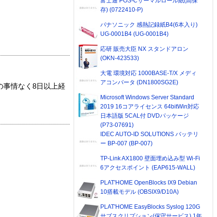
富士通 POS-Cサーマルロール紙(高保
存) (0722410-P)
パナソニック 感熱記録紙B4(6本入り)
UG-0001B4 (UG-0001B4)
応研 販売大臣 NX スタンドアロン
(OKN-423533)
大電 環境対応 1000BASE-T/X メディ
アコンバータ (DN1800SG2E)
の事情なく8日以上経
Microsoft Windows Server Standard
2019 16コアライセンス 64bitWin対応
日本語版 5CAL付 DVDパッケージ
(P73-07691)
IDEC AUTO-ID SOLUTIONS バッテリ
ー BP-007 (BP-007)
TP-Link AX1800 壁面埋め込み型 Wi-Fi
6アクセスポイント (EAP615-WALL)
PLAT'HOME OpenBlocks IX9 Debian
10搭載モデル (OBSIX9/D10A)
PLAT'HOME EasyBlocks Syslog 120G
サブスクリプション(保守サービス) 1年