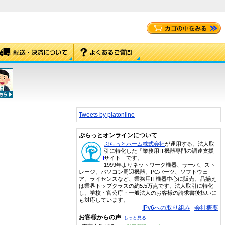
Tweets by platonline
ぷらっとオンラインについて
ぷらっとホーム株式会社
が運用する、法人取
引に特化した「業務用IT機器専門の調達支援
サイト」です。
1999年よりネットワーク機器、サーバ、スト
レージ、パソコン周辺機器、PCパーツ、ソフトウェ
ア、ライセンスなど、業務用IT機器中心に販売。品揃え
は業界トップクラスの約5.5万点です。法人取引に特化
し、学校・官公庁・一般法人のお客様の請求書後払いに
も対応しています。
IPv6への取り組み
会社概要
お客様からの声
もっと見る