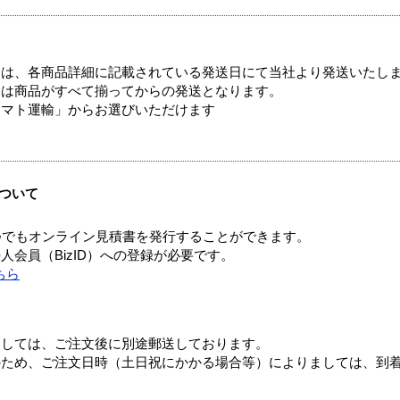
ては、各商品詳細に記載されている発送日にて当社より発送いたし
送は商品がすべて揃ってからの発送となります。
ヤマト運輸」からお選びいただけます
ついて
つでもオンライン見積書を発行することができます。
会員（BizID）への登録が必要です。
ちら
ましては、ご注文後に別途郵送しております。
のため、ご注文日時（土日祝にかかる場合等）によりましては、到