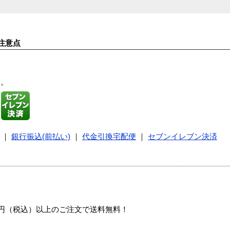
注意点
す。
｜
銀行振込(前払い)
｜
代金引換宅配便
｜
セブンイレブン決済
00円（税込）以上のご注文で送料無料！