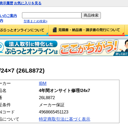
表示履歴
お気に入りを見る
払いのご案内
内
型番まとめ検索»
×7 (26L8872)
ーカー
IBM
品名
4年間オンサイト修理/24x7
番
26L8872
証条件
メーカー保証
ANコード
4968665451123
品について
特定商取引法に基づく表示