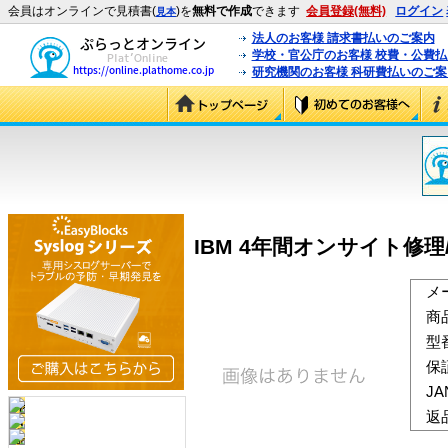
会員はオンラインで見積書(
)を
無料で作成
できます
会員登録(無料)
ログイン
見本
法人のお客様 請求書払いのご案内
学校・官公庁のお客様 校費・公費
研究機関のお客様 科研費払いのご案
IBM 4年間オンサイト修理/24
メ
商
型
保
J
返