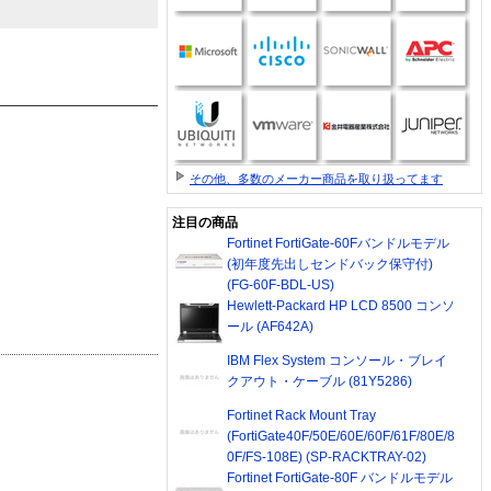
その他、多数のメーカー商品を取り扱ってます
注目の商品
Fortinet FortiGate-60Fバンドルモデル
(初年度先出しセンドバック保守付)
(FG-60F-BDL-US)
Hewlett-Packard HP LCD 8500 コンソ
ール (AF642A)
IBM Flex System コンソール・ブレイ
クアウト・ケーブル (81Y5286)
Fortinet Rack Mount Tray
(FortiGate40F/50E/60E/60F/61F/80E/8
0F/FS-108E) (SP-RACKTRAY-02)
Fortinet FortiGate-80F バンドルモデル