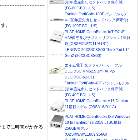
(初年度先出しセンドバック保守付)
(FG-80F-BDL-US)
Fortinet FortiGate-100F バンドルモデ
ル (初年度先出しセンドバック保守付)
ます。
(FG-100F-BDL-US)
PLAT'HOME OpenBlocks IoT FX1/E
H/W保守及びサブスクリプション1年付
属 (OBSFX1/E/D11/H1S1)
LENOVO 20X2SC8G00 ThinkPad L14
Gen2 (20X2SC8G00)
エイム電子 光ファイバーケーブル
DLC/DSC MM62.5 1m (AFP2-
DLC/DSC-62-01)
Fortinet FortiGate-40F バンドルモデル
(初年度先出しセンドバック保守付)
(FG-40F-BDL-US)
PLAT'HOME OpenBlocks A16 Debian
11搭載モデル (OBSA16/D11A)
PLAT'HOME OpenBlocks IX9 Windows
10 IoT Enterprise 2019 LTSC搭載
着までに時間がかかる
256GBモデル
(OBSIX9/W/L1809/256G)