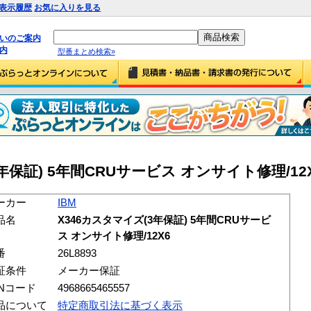
表示履歴
お気に入りを見る
払いのご案内
内
型番まとめ検索»
年保証) 5年間CRUサービス オンサイト修理/12X6 
ーカー
IBM
品名
X346カスタマイズ(3年保証) 5年間CRUサービ
ス オンサイト修理/12X6
番
26L8893
証条件
メーカー保証
ANコード
4968665465557
品について
特定商取引法に基づく表示