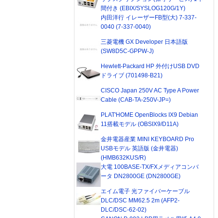
間付き (EBIX/SYSLOG120G/1Y)
内田洋行 イレーザーFB型(大) 7-337-
0040 (7-337-0040)
三菱電機 GX Developer 日本語版
(SW8D5C-GPPW-J)
Hewlett-Packard HP 外付けUSB DVD
ドライブ (701498-B21)
CISCO Japan 250V AC Type A Power
Cable (CAB-TA-250V-JP=)
PLAT'HOME OpenBlocks IX9 Debian
11搭載モデル (OBSIX9/D11A)
金井電器産業 MINI KEYBOARD Pro
USBモデル 英語版 (金井電器)
(HMB632KUS/R)
大電 100BASE-TX/FXメディアコンバ
ータ DN2800GE (DN2800GE)
エイム電子 光ファイバーケーブル
DLC/DSC MM62.5 2m (AFP2-
DLC/DSC-62-02)