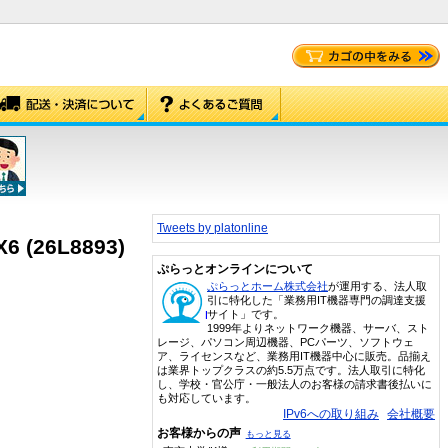
Tweets by platonline
(26L8893)
ぷらっとオンラインについて
ぷらっとホーム株式会社
が運用する、法人取
引に特化した「業務用IT機器専門の調達支援
サイト」です。
1999年よりネットワーク機器、サーバ、スト
レージ、パソコン周辺機器、PCパーツ、ソフトウェ
ア、ライセンスなど、業務用IT機器中心に販売。品揃え
は業界トップクラスの約5.5万点です。法人取引に特化
し、学校・官公庁・一般法人のお客様の請求書後払いに
も対応しています。
IPv6への取り組み
会社概要
お客様からの声
もっと見る