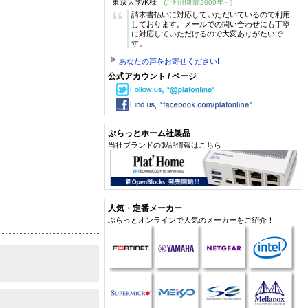
東京大学/K様
(ご利用期間2009年～)
“
請求書払いに対応していただいているので利用
しております。メールでの問い合わせにも丁寧
に対応していただけるので大変ありがたいで
す。
あなたの声をお寄せください!
公式アカウント / ページ
ぷらっとホーム社製品
当社ブランドの製品情報はこちら
人気・定番メーカー
ぷらっとオンラインで人気のメーカーをご紹介！