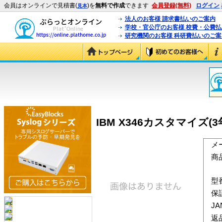
会員はオンラインで見積書(
)を
無料で作成
できます
会員登録(無料)
ログイン
見本
法人のお客様 請求書払いのご案内
学校・官公庁のお客様 校費・公費
研究機関のお客様 科研費払いのご案
IBM X346カスタマイズ(3
メ
商
型
保
J
返