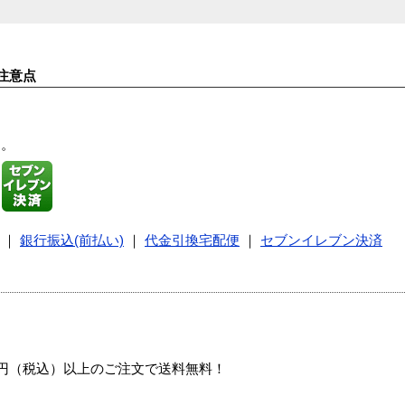
注意点
す。
｜
銀行振込(前払い)
｜
代金引換宅配便
｜
セブンイレブン決済
00円（税込）以上のご注文で送料無料！