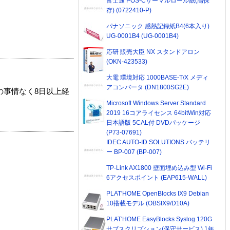
富士通 POS-Cサーマルロール紙(高保
存) (0722410-P)
パナソニック 感熱記録紙B4(6本入り)
UG-0001B4 (UG-0001B4)
応研 販売大臣 NX スタンドアロン
(OKN-423533)
大電 環境対応 1000BASE-T/X メディ
アコンバータ (DN1800SG2E)
の事情なく8日以上経
Microsoft Windows Server Standard
2019 16コアライセンス 64bitWin対応
日本語版 5CAL付 DVDパッケージ
(P73-07691)
IDEC AUTO-ID SOLUTIONS バッテリ
ー BP-007 (BP-007)
TP-Link AX1800 壁面埋め込み型 Wi-Fi
6アクセスポイント (EAP615-WALL)
PLAT'HOME OpenBlocks IX9 Debian
10搭載モデル (OBSIX9/D10A)
PLAT'HOME EasyBlocks Syslog 120G
サブスクリプション(保守サービス) 1年