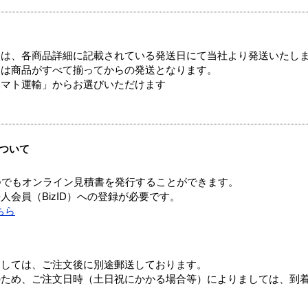
ては、各商品詳細に記載されている発送日にて当社より発送いたし
送は商品がすべて揃ってからの発送となります。
ヤマト運輸」からお選びいただけます
ついて
つでもオンライン見積書を発行することができます。
会員（BizID）への登録が必要です。
ちら
ましては、ご注文後に別途郵送しております。
のため、ご注文日時（土日祝にかかる場合等）によりましては、到