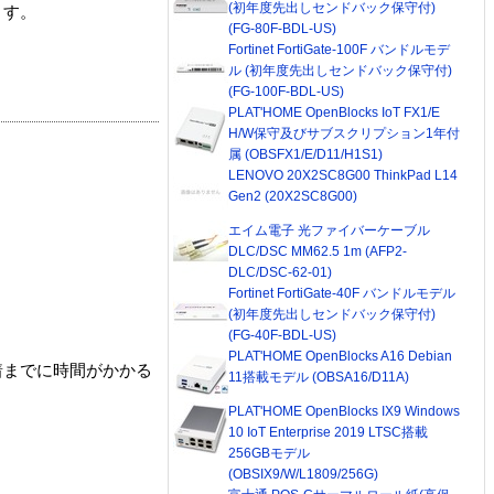
(初年度先出しセンドバック保守付)
ます。
(FG-80F-BDL-US)
Fortinet FortiGate-100F バンドルモデ
ル (初年度先出しセンドバック保守付)
(FG-100F-BDL-US)
PLAT'HOME OpenBlocks IoT FX1/E
H/W保守及びサブスクリプション1年付
属 (OBSFX1/E/D11/H1S1)
LENOVO 20X2SC8G00 ThinkPad L14
Gen2 (20X2SC8G00)
エイム電子 光ファイバーケーブル
DLC/DSC MM62.5 1m (AFP2-
DLC/DSC-62-01)
Fortinet FortiGate-40F バンドルモデル
(初年度先出しセンドバック保守付)
(FG-40F-BDL-US)
PLAT'HOME OpenBlocks A16 Debian
着までに時間がかかる
11搭載モデル (OBSA16/D11A)
PLAT'HOME OpenBlocks IX9 Windows
10 IoT Enterprise 2019 LTSC搭載
256GBモデル
(OBSIX9/W/L1809/256G)