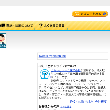
Tweets by platonline
ぷらっとオンラインについて
ぷらっとホーム株式会社
が運用する、法人取
引に特化した「業務用IT機器専門の調達支援
サイト」です。
1999年よりネットワーク機器、サーバ、スト
レージ、パソコン周辺機器、PCパーツ、ソフトウェ
ア、ライセンスなど、業務用IT機器中心に販売。品揃え
は業界トップクラスの約5.5万点です。法人取引に特化
し、学校・官公庁・一般法人のお客様の請求書後払いに
も対応しています。
IPv6への取り組み
会社概要
お客様からの声
もっと見る