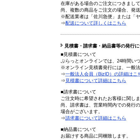
在庫がある場合のご注文につきまし
尚、複数の商品をご注文の場合、発
※配送業者は「佐川急便」または「
⇒
配送について詳しくはこちら
見積書・請求書・納品書等の発行に
■見積書について
ぷらっとオンラインでは、24時間い
※オンライン見積書発行には、一般法人
⇒
一般法人会員（BizID）の詳細はこ
⇒
見積書について詳細はこちら
■請求書について
ご注文時に希望されたお客様に関し
尚、請求書は、営業時間内での発行
場合がございます。
⇒
請求書について詳細はこちら
■納品書について
お届けする商品に同梱致します。