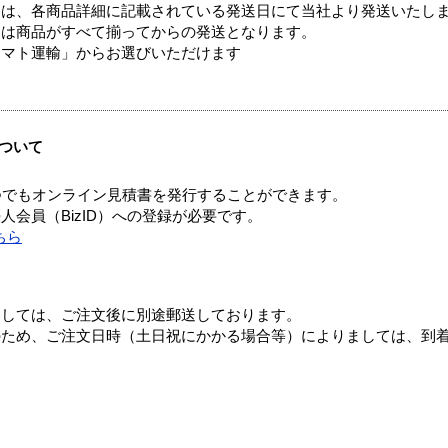
ては、各商品詳細に記載されている発送日にて当社より発送いたし
送は商品がすべて揃ってからの発送となります。
ヤマト運輸」からお選びいただけます
ついて
つでもオンライン見積書を発行することができます。
会員（BizID）への登録が必要です。
ちら
ましては、ご注文後に別途郵送しております。
のため、ご注文日時（土日祝にかかる場合等）によりましては、到