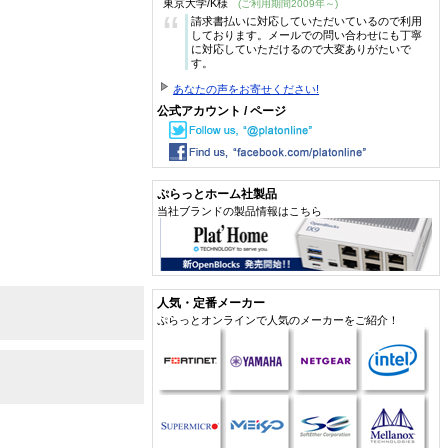
東京大学/K様
(ご利用期間2009年～)
“
請求書払いに対応していただいているので利用
しております。メールでの問い合わせにも丁寧
に対応していただけるので大変ありがたいで
す。
あなたの声をお寄せください!
公式アカウント / ページ
ぷらっとホーム社製品
当社ブランドの製品情報はこちら
人気・定番メーカー
ぷらっとオンラインで人気のメーカーをご紹介！