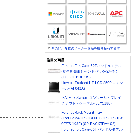
その他、多数のメーカー商品を取り扱ってます
注目の商品
Fortinet FortiGate-60Fバンドルモデル
(初年度先出しセンドバック保守付)
(FG-60F-BDL-US)
Hewlett-Packard HP LCD 8500 コンソ
ール (AF642A)
IBM Flex System コンソール・ブレイ
クアウト・ケーブル (81Y5286)
Fortinet Rack Mount Tray
(FortiGate40F/50E/60E/60F/61F/80E/8
0F/FS-108E) (SP-RACKTRAY-02)
Fortinet FortiGate-80F バンドルモデル