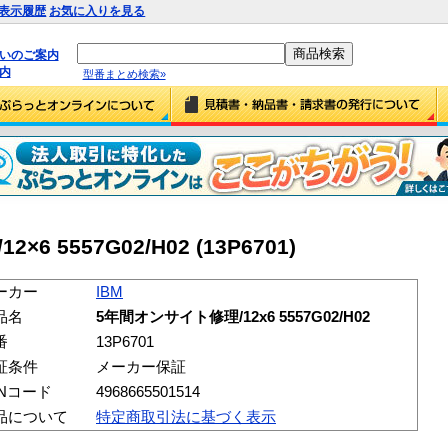
表示履歴
お気に入りを見る
払いのご案内
内
型番まとめ検索»
6 5557G02/H02 (13P6701)
ーカー
IBM
品名
5年間オンサイト修理/12x6 5557G02/H02
番
13P6701
証条件
メーカー保証
ANコード
4968665501514
品について
特定商取引法に基づく表示