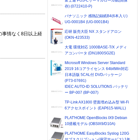
富士通 POS-Cサーマルロール紙(高保
存) (0722410-P)
パナソニック 感熱記録紙B4(6本入り)
UG-0001B4 (UG-0001B4)
応研 販売大臣 NX スタンドアロン
の事情なく8日以上経
(OKN-423533)
大電 環境対応 1000BASE-T/X メディ
アコンバータ (DN1800SG2E)
Microsoft Windows Server Standard
2019 16コアライセンス 64bitWin対応
日本語版 5CAL付 DVDパッケージ
(P73-07691)
IDEC AUTO-ID SOLUTIONS バッテリ
ー BP-007 (BP-007)
TP-Link AX1800 壁面埋め込み型 Wi-Fi
6アクセスポイント (EAP615-WALL)
PLAT'HOME OpenBlocks IX9 Debian
10搭載モデル (OBSIX9/D10A)
PLAT'HOME EasyBlocks Syslog 120G
サブスクリプション(保守サービス) 1年