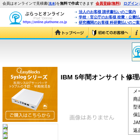
会員はオンラインで見積書(
)を
無料で作成
できます
会員登録(無料)
ログイン
見本
法人のお客様 請求書払いのご案内
学校・官公庁のお客様 校費・公費
研究機関のお客様 科研費払いのご案
IBM 5年間オンサイト修理/12×
メ
商
型
保
J
返