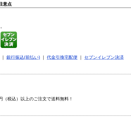
注意点
す。
｜
銀行振込(前払い)
｜
代金引換宅配便
｜
セブンイレブン決済
00円（税込）以上のご注文で送料無料！