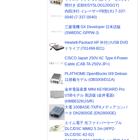
間付き (EBIX/SYSLOG120G/1Y)
内田洋行 イレーザーFB型(大) 7-337-
0040 (7-337-0040)
三菱電機 GX Developer 日本語版
(SW8D5C-GPPW-J)
Hewlett-Packard HP 外付けUSB DVD
ドライブ (701498-B21)
CISCO Japan 250V AC Type A Power
Cable (CAB-TA-250V-JP=)
PLAT'HOME OpenBlocks IX9 Debian
11搭載モデル (OBSIX9/D11A)
金井電器産業 MINI KEYBOARD Pro
USBモデル 英語版 (金井電器)
(HMB632KUS/R)
大電 100BASE-TX/FXメディアコンバ
ータ DN2800GE (DN2800GE)
エイム電子 光ファイバーケーブル
DLC/DSC MM62.5 2m (AFP2-
DLC/DSC-62-02)