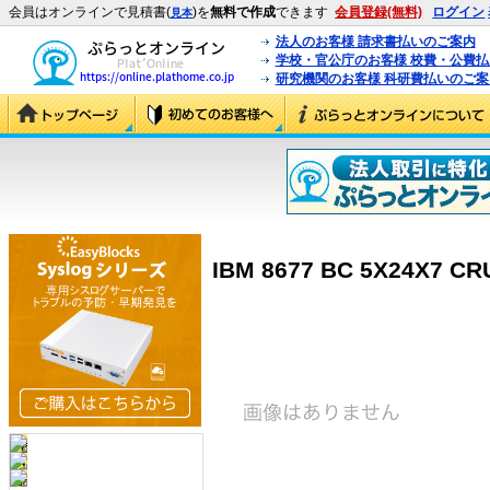
会員はオンラインで見積書(
)を
無料で作成
できます
会員登録(無料)
ログイン
見本
法人のお客様 請求書払いのご案内
学校・官公庁のお客様 校費・公費
研究機関のお客様 科研費払いのご案
IBM 8677 BC 5X24X7 CR