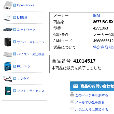
OpenBlocks
メーカー
IBM
IoT関連
商品名
8677 BC 5
型番
42V1063
ネットワーク
保証条件
メーカー保
JANコード
4968665612
サーバ・ストレージ
返品について
特定商取引
パソコン・周辺機器
商品番号
41014517
PCパーツ
本商品は販売を終了しました
サプライ
ソフト・ライセンス
このページを印刷する
メールでURLを送る
お気に入りに追加する