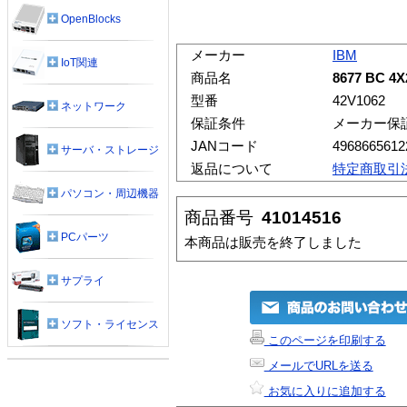
OpenBlocks
メーカー
IBM
IoT関連
商品名
8677 BC 4
型番
42V1062
ネットワーク
保証条件
メーカー保
JANコード
4968665612
サーバ・ストレージ
返品について
特定商取引
パソコン・周辺機器
商品番号
41014516
PCパーツ
本商品は販売を終了しました
サプライ
ソフト・ライセンス
このページを印刷する
メールでURLを送る
お気に入りに追加する