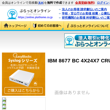
会員はオンラインで見積書(
)を
無料で作成
できます
会員登録(無料)
ログイン
見本
法人のお客様 請求書払いのご案内
学校・官公庁のお客様 校費・公費
研究機関のお客様 科研費払いのご案
IBM 8677 BC 4X24X7 CR