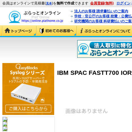
会員はオンラインで見積書(
)を
無料で作成
できます
会員登録(無料)
ログイン
見本
法人のお客様 請求書払いのご案内
学校・官公庁のお客様 校費・公費
研究機関のお客様 科研費払いのご案
IBM SPAC FASTT700 IOR