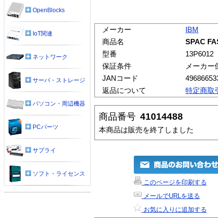
OpenBlocks
メーカー
IBM
IoT関連
商品名
SPAC FA
型番
13P6012
ネットワーク
保証条件
メーカー
JANコード
49686653
サーバ・ストレージ
返品について
特定商取
パソコン・周辺機器
商品番号
41014488
PCパーツ
本商品は販売を終了しました
サプライ
ソフト・ライセンス
このページを印刷する
メールでURLを送る
お気に入りに追加する