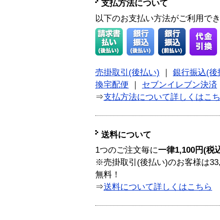
支払方法について
以下のお支払い方法がご利用で
売掛取引(後払い)
｜
銀行振込(後
換宅配便
｜
セブンイレブン決済
⇒
支払方法について詳しくはこ
送料について
1つのご注文毎に
一律1,100円(税
※売掛取引(後払い)のお客様は33
無料！
⇒
送料について詳しくはこちら