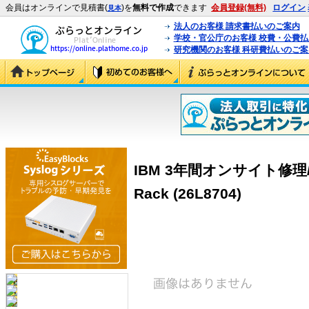
会員はオンラインで見積書(
)を
無料で作成
できます
会員登録(無料)
ログイン
見本
法人のお客様 請求書払いのご案内
学校・官公庁のお客様 校費・公費
研究機関のお客様 科研費払いのご案
IBM 3年間オンサイト修理/24×
Rack (26L8704)