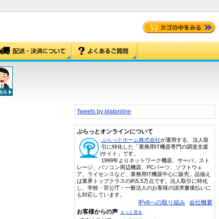
Tweets by platonline
ぷらっとオンラインについて
ぷらっとホーム株式会社
が運用する、法人取
引に特化した「業務用IT機器専門の調達支援
サイト」です。
1999年よりネットワーク機器、サーバ、スト
レージ、パソコン周辺機器、PCパーツ、ソフトウェ
ア、ライセンスなど、業務用IT機器中心に販売。品揃え
は業界トップクラスの約5.5万点です。法人取引に特化
し、学校・官公庁・一般法人のお客様の請求書後払いに
も対応しています。
IPv6への取り組み
会社概要
お客様からの声
もっと見る