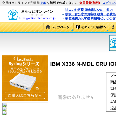
会員はオンラインで見積書(
)を
無料で作成
できます
会員登録(無料)
ログイン
見本
法人のお客様 請求書払いのご案内
学校・官公庁のお客様 校費・公費
研究機関のお客様 科研費払いのご案
IBM X336 N-MDL CRU IO
メ
商
型
保
J
返