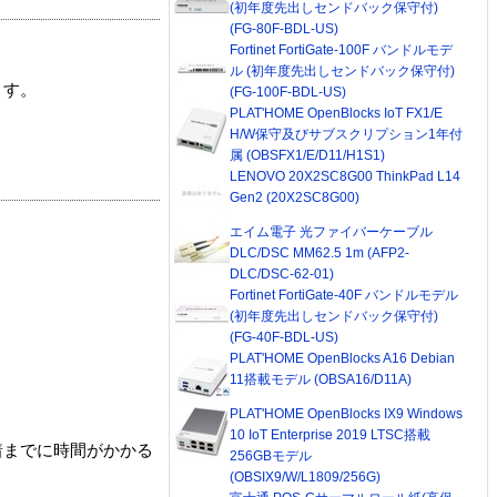
(初年度先出しセンドバック保守付)
(FG-80F-BDL-US)
Fortinet FortiGate-100F バンドルモデ
ル (初年度先出しセンドバック保守付)
ます。
(FG-100F-BDL-US)
PLAT'HOME OpenBlocks IoT FX1/E
H/W保守及びサブスクリプション1年付
属 (OBSFX1/E/D11/H1S1)
LENOVO 20X2SC8G00 ThinkPad L14
Gen2 (20X2SC8G00)
エイム電子 光ファイバーケーブル
DLC/DSC MM62.5 1m (AFP2-
DLC/DSC-62-01)
Fortinet FortiGate-40F バンドルモデル
(初年度先出しセンドバック保守付)
(FG-40F-BDL-US)
PLAT'HOME OpenBlocks A16 Debian
11搭載モデル (OBSA16/D11A)
PLAT'HOME OpenBlocks IX9 Windows
10 IoT Enterprise 2019 LTSC搭載
着までに時間がかかる
256GBモデル
(OBSIX9/W/L1809/256G)