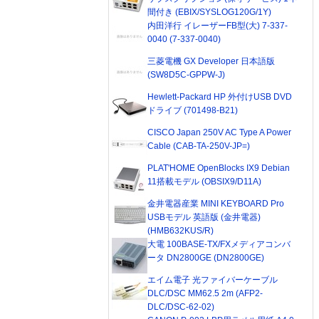
間付き (EBIX/SYSLOG120G/1Y)
内田洋行 イレーザーFB型(大) 7-337-
0040 (7-337-0040)
三菱電機 GX Developer 日本語版
(SW8D5C-GPPW-J)
Hewlett-Packard HP 外付けUSB DVD
ドライブ (701498-B21)
CISCO Japan 250V AC Type A Power
Cable (CAB-TA-250V-JP=)
PLAT'HOME OpenBlocks IX9 Debian
11搭載モデル (OBSIX9/D11A)
金井電器産業 MINI KEYBOARD Pro
USBモデル 英語版 (金井電器)
(HMB632KUS/R)
大電 100BASE-TX/FXメディアコンバ
ータ DN2800GE (DN2800GE)
エイム電子 光ファイバーケーブル
DLC/DSC MM62.5 2m (AFP2-
DLC/DSC-62-02)