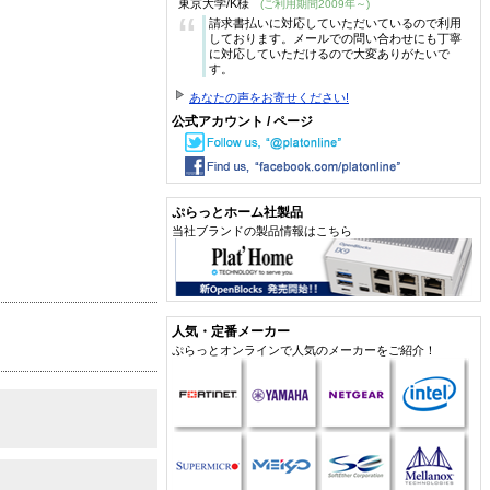
東京大学/K様
(ご利用期間2009年～)
“
請求書払いに対応していただいているので利用
しております。メールでの問い合わせにも丁寧
に対応していただけるので大変ありがたいで
す。
あなたの声をお寄せください!
公式アカウント / ページ
ぷらっとホーム社製品
当社ブランドの製品情報はこちら
人気・定番メーカー
ぷらっとオンラインで人気のメーカーをご紹介！