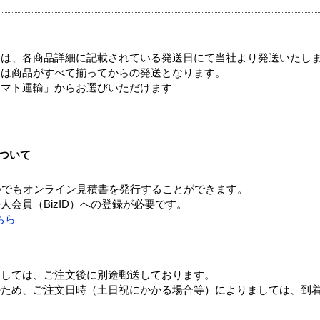
ては、各商品詳細に記載されている発送日にて当社より発送いたし
送は商品がすべて揃ってからの発送となります。
ヤマト運輸」からお選びいただけます
ついて
つでもオンライン見積書を発行することができます。
会員（BizID）への登録が必要です。
ちら
ましては、ご注文後に別途郵送しております。
のため、ご注文日時（土日祝にかかる場合等）によりましては、到