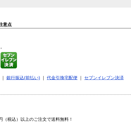
注意点
す。
｜
銀行振込(前払い)
｜
代金引換宅配便
｜
セブンイレブン決済
00円（税込）以上のご注文で送料無料！