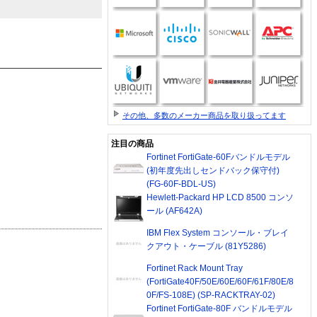
その他、多数のメーカー商品を取り扱ってます
注目の商品
Fortinet FortiGate-60Fバンドルモデル
(初年度先出しセンドバック保守付)
(FG-60F-BDL-US)
Hewlett-Packard HP LCD 8500 コンソ
ール (AF642A)
IBM Flex System コンソール・ブレイ
クアウト・ケーブル (81Y5286)
Fortinet Rack Mount Tray
(FortiGate40F/50E/60E/60F/61F/80E/8
0F/FS-108E) (SP-RACKTRAY-02)
Fortinet FortiGate-80F バンドルモデル