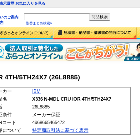
表示履歴
お気に入りを見る
払いのご案内
内
型番まとめ検索»
R 4TH/5TH24X7 (26L8885)
ーカー
IBM
品名
X336 N-MDL CRU IOR 4TH/5TH24X7
番
26L8885
証条件
メーカー保証
ANコード
4968665465472
品について
特定商取引法に基づく表示