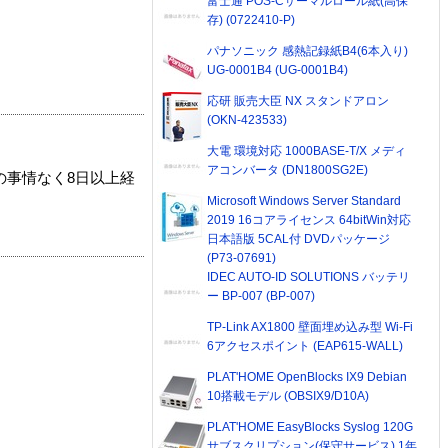
富士通 POS-Cサーマルロール紙(高保
存) (0722410-P)
パナソニック 感熱記録紙B4(6本入り)
UG-0001B4 (UG-0001B4)
応研 販売大臣 NX スタンドアロン
(OKN-423533)
大電 環境対応 1000BASE-T/X メディ
アコンバータ (DN1800SG2E)
の事情なく8日以上経
Microsoft Windows Server Standard
2019 16コアライセンス 64bitWin対応
日本語版 5CAL付 DVDパッケージ
(P73-07691)
IDEC AUTO-ID SOLUTIONS バッテリ
ー BP-007 (BP-007)
TP-Link AX1800 壁面埋め込み型 Wi-Fi
6アクセスポイント (EAP615-WALL)
PLAT'HOME OpenBlocks IX9 Debian
10搭載モデル (OBSIX9/D10A)
PLAT'HOME EasyBlocks Syslog 120G
サブスクリプション(保守サービス) 1年