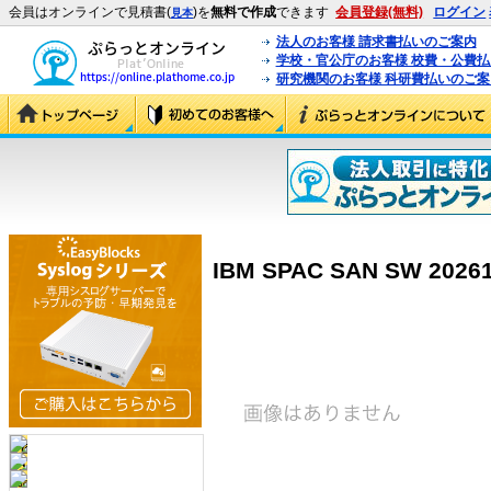
会員はオンラインで見積書(
)を
無料で作成
できます
会員登録(無料)
ログイン
見本
法人のお客様 請求書払いのご案内
学校・官公庁のお客様 校費・公費
研究機関のお客様 科研費払いのご案
IBM SPAC SAN SW 20261