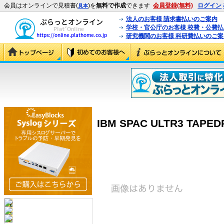
会員はオンラインで見積書(
)を
無料で作成
できます
会員登録(無料)
ログイン
見本
法人のお客様 請求書払いのご案内
学校・官公庁のお客様 校費・公費
研究機関のお客様 科研費払いのご案
IBM SPAC ULTR3 TAPEDR