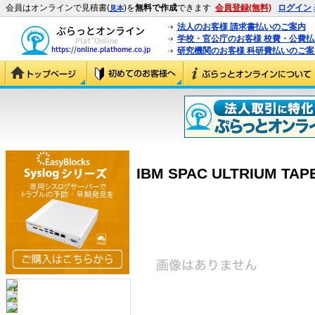
会員はオンラインで見積書(
)を
無料で作成
できます
会員登録(無料)
ログイン
見本
法人のお客様 請求書払いのご案内
学校・官公庁のお客様 校費・公費
研究機関のお客様 科研費払いのご案
IBM SPAC ULTRIUM TAPE