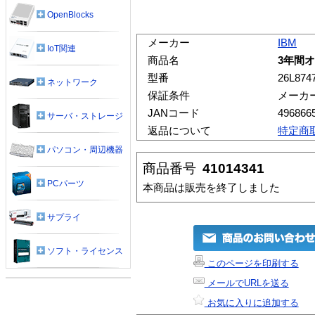
OpenBlocks
メーカー
IBM
IoT関連
商品名
3年間オ
型番
26L874
ネットワーク
保証条件
メーカ
JANコード
496866
サーバ・ストレージ
返品について
特定商
パソコン・周辺機器
商品番号
41014341
PCパーツ
本商品は販売を終了しました
サプライ
ソフト・ライセンス
このページを印刷する
メールでURLを送る
お気に入りに追加する