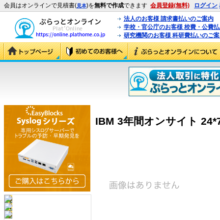
会員はオンラインで見積書(
)を
無料で作成
できます
会員登録(無料)
ログイン
見本
法人のお客様 請求書払いのご案内
学校・官公庁のお客様 校費・公費
研究機関のお客様 科研費払いのご案
IBM 3年間オンサイト 24*7 