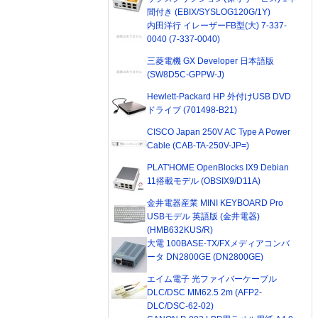
間付き (EBIX/SYSLOG120G/1Y)
内田洋行 イレーザーFB型(大) 7-337-
0040 (7-337-0040)
三菱電機 GX Developer 日本語版
(SW8D5C-GPPW-J)
Hewlett-Packard HP 外付けUSB DVD
ドライブ (701498-B21)
CISCO Japan 250V AC Type A Power
Cable (CAB-TA-250V-JP=)
PLAT'HOME OpenBlocks IX9 Debian
11搭載モデル (OBSIX9/D11A)
金井電器産業 MINI KEYBOARD Pro
USBモデル 英語版 (金井電器)
(HMB632KUS/R)
大電 100BASE-TX/FXメディアコンバ
ータ DN2800GE (DN2800GE)
エイム電子 光ファイバーケーブル
DLC/DSC MM62.5 2m (AFP2-
DLC/DSC-62-02)