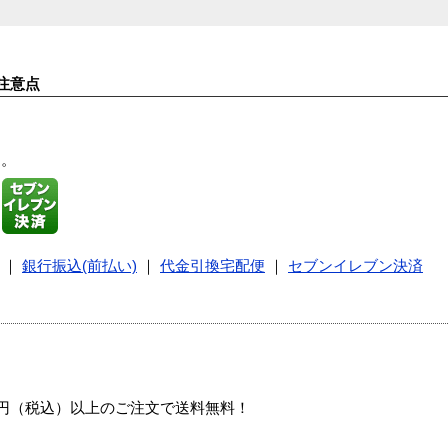
注意点
す。
｜
銀行振込(前払い)
｜
代金引換宅配便
｜
セブンイレブン決済
00円（税込）以上のご注文で送料無料！