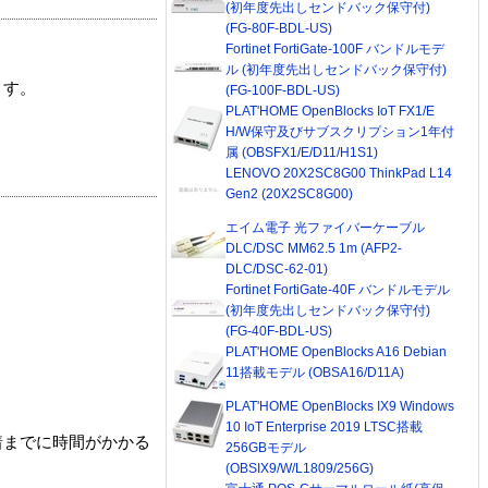
(初年度先出しセンドバック保守付)
(FG-80F-BDL-US)
Fortinet FortiGate-100F バンドルモデ
ル (初年度先出しセンドバック保守付)
ます。
(FG-100F-BDL-US)
PLAT'HOME OpenBlocks IoT FX1/E
H/W保守及びサブスクリプション1年付
属 (OBSFX1/E/D11/H1S1)
LENOVO 20X2SC8G00 ThinkPad L14
Gen2 (20X2SC8G00)
エイム電子 光ファイバーケーブル
DLC/DSC MM62.5 1m (AFP2-
DLC/DSC-62-01)
Fortinet FortiGate-40F バンドルモデル
(初年度先出しセンドバック保守付)
(FG-40F-BDL-US)
PLAT'HOME OpenBlocks A16 Debian
11搭載モデル (OBSA16/D11A)
PLAT'HOME OpenBlocks IX9 Windows
10 IoT Enterprise 2019 LTSC搭載
着までに時間がかかる
256GBモデル
(OBSIX9/W/L1809/256G)