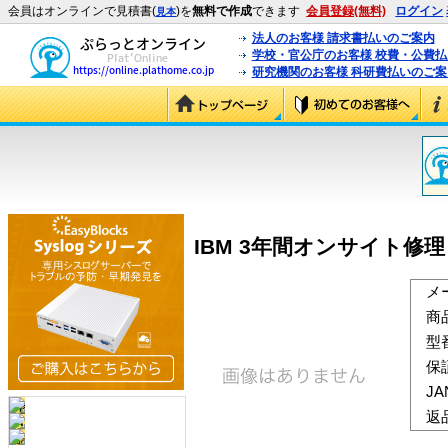
会員はオンラインで見積書(
)を
無料で作成
できます
会員登録(無料)
ログイン
見本
法人のお客様 請求書払いのご案内
学校・官公庁のお客様 校費・公費
研究機関のお客様 科研費払いのご案
IBM 3年間オンサイト修理 12×
メ
商
型
保
J
返