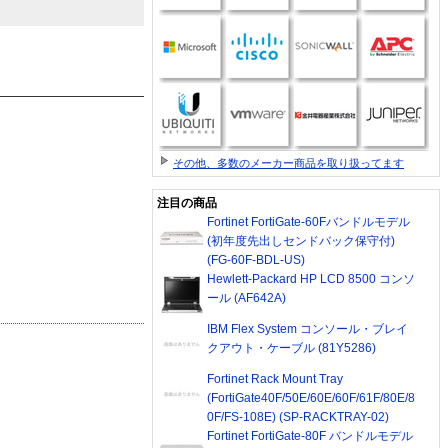
その他、多数のメーカー商品を取り扱ってます
注目の商品
Fortinet FortiGate-60Fバンドルモデル
(初年度先出しセンドバック保守付)
(FG-60F-BDL-US)
Hewlett-Packard HP LCD 8500 コンソ
ール (AF642A)
IBM Flex System コンソール・ブレイ
クアウト・ケーブル (81Y5286)
Fortinet Rack Mount Tray
(FortiGate40F/50E/60E/60F/61F/80E/8
0F/FS-108E) (SP-RACKTRAY-02)
Fortinet FortiGate-80F バンドルモデル