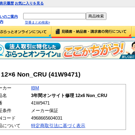
表示履歴
お気に入りを見る
払いのご案内
内
型番まとめ検索»
6 Non_CRU (41W9471)
ーカー
IBM
品名
3年間オンサイト修理 12x6 Non_CRU
番
41W9471
証条件
メーカー保証
ANコード
4968665604031
品について
特定商取引法に基づく表示