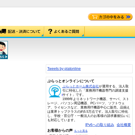
Tweets by platonline
ぷらっとオンラインについて
ぷらっとホーム株式会社
が運用する、法人取
引に特化した「業務用IT機器専門の調達支援
サイト」です。
1999年よりネットワーク機器、サーバ、スト
レージ、パソコン周辺機器、PCパーツ、ソフトウェ
ア、ライセンスなど、業務用IT機器中心に販売。品揃え
は業界トップクラスの約5.5万点です。法人取引に特化
し、学校・官公庁・一般法人のお客様の請求書後払いに
も対応しています。
IPv6への取り組み
会社概要
お客様からの声
もっと見る