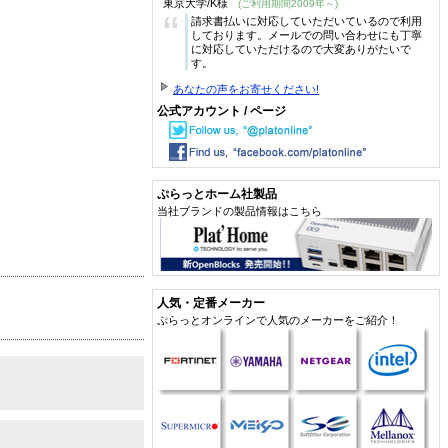
東京大学/K様
(ご利用期間2009年～)
“
請求書払いに対応していただいているので利用
しております。メールでの問い合わせにも丁寧
に対応していただけるので大変ありがたいで
す。
あなたの声をお寄せください!
公式アカウント / ページ
ぷらっとホーム社製品
当社ブランドの製品情報はこちら
人気・定番メーカー
ぷらっとオンラインで人気のメーカーをご紹介！