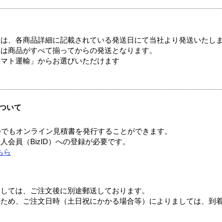
ては、各商品詳細に記載されている発送日にて当社より発送いたし
送は商品がすべて揃ってからの発送となります。
ヤマト運輸」からお選びいただけます
ついて
つでもオンライン見積書を発行することができます。
会員（BizID）への登録が必要です。
ちら
ましては、ご注文後に別途郵送しております。
のため、ご注文日時（土日祝にかかる場合等）によりましては、到