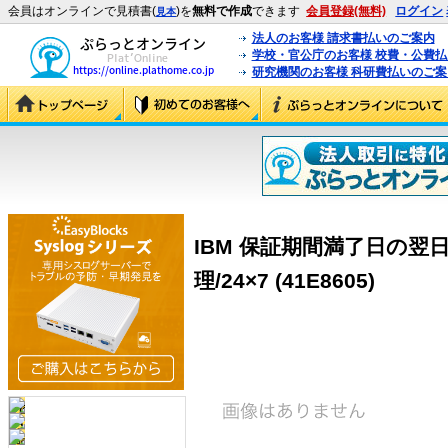
会員はオンラインで見積書(
)を
無料で作成
できます
会員登録(無料)
ログイン
見本
法人のお客様 請求書払いのご案内
学校・官公庁のお客様 校費・公費
研究機関のお客様 科研費払いのご案
IBM 保証期間満了日の翌
理/24×7 (41E8605)