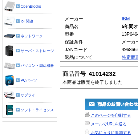
OpenBlocks
メーカー
IBM
IoT関連
商品名
5年間オ
型番
13P646
ネットワーク
保証条件
メーカ
JANコード
496866
サーバ・ストレージ
返品について
特定商
パソコン・周辺機器
商品番号
41014232
PCパーツ
本商品は販売を終了しました
サプライ
ソフト・ライセンス
このページを印刷する
メールでURLを送る
お気に入りに追加する