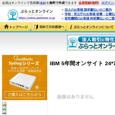
会員はオンラインで見積書(
)を
無料で作成
できます
会員登録(無料)
ログイン
見本
法人のお客様 請求書払いのご案内
学校・官公庁のお客様 校費・公費
研究機関のお客様 科研費払いのご案
IBM 5年間オンサイト 24*7 