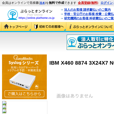
会員はオンラインで見積書(
)を
無料で作成
できます
会員登録(無料)
ログイン
見本
法人のお客様 請求書払いのご案内
学校・官公庁のお客様 校費・公費
研究機関のお客様 科研費払いのご案
IBM X460 8874 3X24X7 