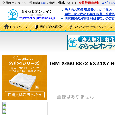
会員はオンラインで見積書(
)を
無料で作成
できます
会員登録(無料)
ログイン
見本
法人のお客様 請求書払いのご案内
学校・官公庁のお客様 校費・公費
研究機関のお客様 科研費払いのご案
IBM X460 8872 5X24X7 