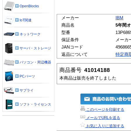
OpenBlocks
メーカー
IBM
IoT関連
商品名
5年間オ
型番
13P686
ネットワーク
保証条件
メーカ
JANコード
496866
サーバ・ストレージ
返品について
特定商
パソコン・周辺機器
商品番号
41014188
PCパーツ
本商品は販売を終了しました
サプライ
ソフト・ライセンス
このページを印刷する
メールでURLを送る
お気に入りに追加する