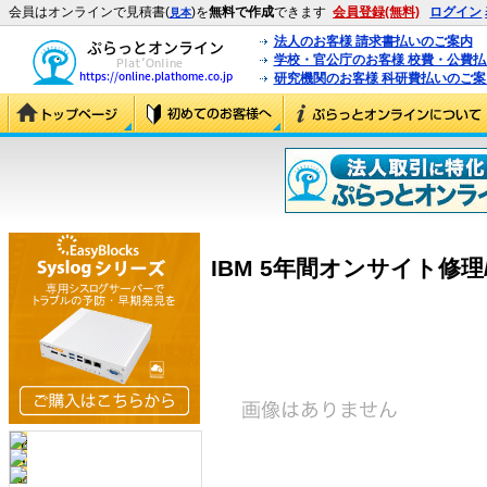
会員はオンラインで見積書(
)を
無料で作成
できます
会員登録(無料)
ログイン
見本
法人のお客様 請求書払いのご案内
学校・官公庁のお客様 校費・公費
研究機関のお客様 科研費払いのご案
IBM 5年間オンサイト修理/12