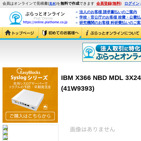
会員はオンラインで見積書(
)を
無料で作成
できます
会員登録(無料)
ログイン
見本
法人のお客様 請求書払いのご案内
学校・官公庁のお客様 校費・公費
研究機関のお客様 科研費払いのご案
IBM X366 NBD MDL 3X
(41W9393)