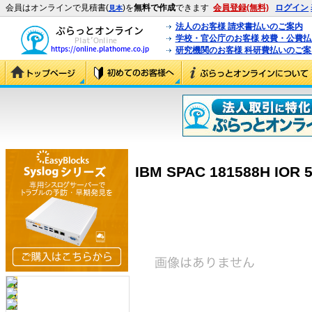
会員はオンラインで見積書(
)を
無料で作成
できます
会員登録(無料)
ログイン
見本
法人のお客様 請求書払いのご案内
学校・官公庁のお客様 校費・公費
研究機関のお客様 科研費払いのご案
IBM SPAC 181588H IOR 