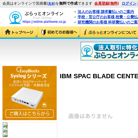
会員はオンラインで見積書(
)を
無料で作成
できます
会員登録(無料)
ログイン
見本
法人のお客様 請求書払いのご案内
学校・官公庁のお客様 校費・公費
研究機関のお客様 科研費払いのご案
IBM SPAC BLADE CENTER