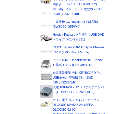
間付き (EBIX/SYSLOG120G/1Y)
内田洋行 イレーザーFB型(大) 7-337-
0040 (7-337-0040)
三菱電機 GX Developer 日本語版
(SW8D5C-GPPW-J)
Hewlett-Packard HP 外付けUSB DVD
ドライブ (701498-B21)
CISCO Japan 250V AC Type A Power
Cable (CAB-TA-250V-JP=)
PLAT'HOME OpenBlocks IX9 Debian
11搭載モデル (OBSIX9/D11A)
金井電器産業 MINI KEYBOARD Pro
USBモデル 英語版 (金井電器)
(HMB632KUS/R)
大電 100BASE-TX/FXメディアコンバ
ータ DN2800GE (DN2800GE)
エイム電子 光ファイバーケーブル
DLC/DSC MM62.5 2m (AFP2-
DLC/DSC-62-02)