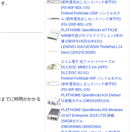
(初年度先出しセンドバック保守付)
ます。
(FG-80F-BDL-US)
Fortinet FortiGate-100F バンドルモデ
ル (初年度先出しセンドバック保守付)
(FG-100F-BDL-US)
PLAT'HOME OpenBlocks IoT FX1/E
H/W保守及びサブスクリプション1年付
属 (OBSFX1/E/D11/H1S1)
LENOVO 20X2SC8G00 ThinkPad L14
Gen2 (20X2SC8G00)
エイム電子 光ファイバーケーブル
DLC/DSC MM62.5 1m (AFP2-
DLC/DSC-62-01)
Fortinet FortiGate-40F バンドルモデル
(初年度先出しセンドバック保守付)
(FG-40F-BDL-US)
PLAT'HOME OpenBlocks A16 Debian
着までに時間がかかる
11搭載モデル (OBSA16/D11A)
PLAT'HOME OpenBlocks IX9 Windows
10 IoT Enterprise 2019 LTSC搭載
256GBモデル
(OBSIX9/W/L1809/256G)