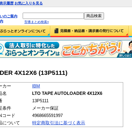
表示履歴
お気に入りを見る
払いのご案内
内
型番まとめ検索»
ER 4X12X6 (13P5111)
ーカー
IBM
品名
LTO TAPE AUTOLOADER 4X12X6
番
13P5111
証条件
メーカー保証
ANコード
4968665591997
品について
特定商取引法に基づく表示