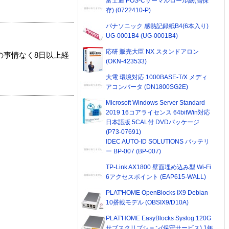
富士通 POS-Cサーマルロール紙(高保
存) (0722410-P)
パナソニック 感熱記録紙B4(6本入り)
UG-0001B4 (UG-0001B4)
応研 販売大臣 NX スタンドアロン
の事情なく8日以上経
(OKN-423533)
大電 環境対応 1000BASE-T/X メディ
アコンバータ (DN1800SG2E)
Microsoft Windows Server Standard
2019 16コアライセンス 64bitWin対応
日本語版 5CAL付 DVDパッケージ
(P73-07691)
IDEC AUTO-ID SOLUTIONS バッテリ
ー BP-007 (BP-007)
TP-Link AX1800 壁面埋め込み型 Wi-Fi
6アクセスポイント (EAP615-WALL)
PLAT'HOME OpenBlocks IX9 Debian
10搭載モデル (OBSIX9/D10A)
PLAT'HOME EasyBlocks Syslog 120G
サブスクリプション(保守サービス) 1年