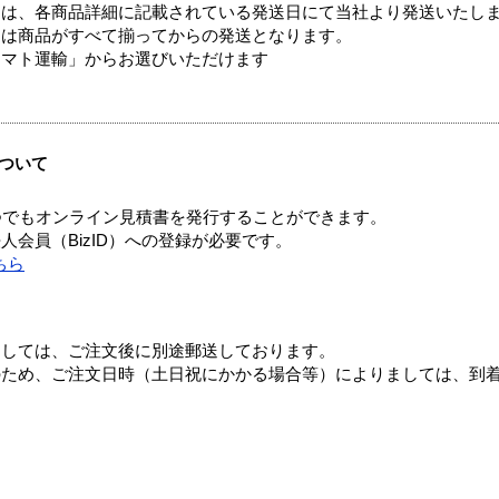
ては、各商品詳細に記載されている発送日にて当社より発送いたし
送は商品がすべて揃ってからの発送となります。
ヤマト運輸」からお選びいただけます
ついて
つでもオンライン見積書を発行することができます。
会員（BizID）への登録が必要です。
ちら
ましては、ご注文後に別途郵送しております。
のため、ご注文日時（土日祝にかかる場合等）によりましては、到