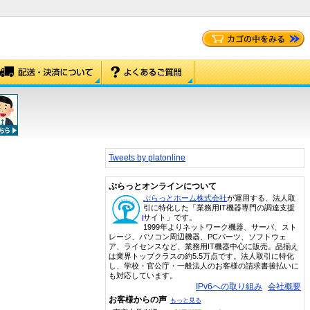
Tweets by platonline
ぷらっとオンラインについて
ぷらっとホーム株式会社
が運用する、法人取
引に特化した「業務用IT機器専門の調達支援
サイト」です。
1999年よりネットワーク機器、サーバ、スト
レージ、パソコン周辺機器、PCパーツ、ソフトウェ
ア、ライセンスなど、業務用IT機器中心に販売。品揃え
は業界トップクラスの約5.5万点です。法人取引に特化
し、学校・官公庁・一般法人のお客様の請求書後払いに
も対応しています。
IPv6への取り組み
会社概要
お客様からの声
もっと見る