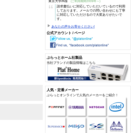
東京大学/K様
(ご利用期間2009年～)
“
請求書払いに対応していただいているので利用
しております。メールでの問い合わせにも丁寧
に対応していただけるので大変ありがたいで
す。
あなたの声をお寄せください!
公式アカウント / ページ
ぷらっとホーム社製品
当社ブランドの製品情報はこちら
人気・定番メーカー
ぷらっとオンラインで人気のメーカーをご紹介！