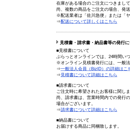
在庫がある場合のご注文につきまし
尚、複数の商品をご注文の場合、発
※配送業者は「佐川急便」または「
⇒
配送について詳しくはこちら
見積書・請求書・納品書等の発行に
■見積書について
ぷらっとオンラインでは、24時間い
※オンライン見積書発行には、一般法人
⇒
一般法人会員（BizID）の詳細はこ
⇒
見積書について詳細はこちら
■請求書について
ご注文時に希望されたお客様に関し
尚、請求書は、営業時間内での発行
場合がございます。
⇒
請求書について詳細はこちら
■納品書について
お届けする商品に同梱致します。