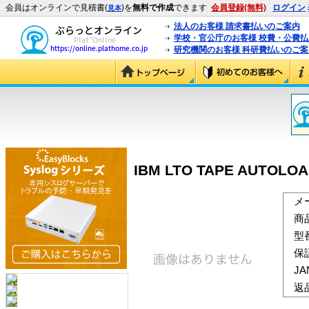
会員はオンラインで見積書(
)を
無料で作成
できます
会員登録(無料)
ログイン
見本
法人のお客様 請求書払いのご案内
学校・官公庁のお客様 校費・公費
研究機関のお客様 科研費払いのご案
IBM LTO TAPE AUTOLOAD
メ
商
型
保
J
返