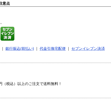
注意点
す。
｜
銀行振込(前払い)
｜
代金引換宅配便
｜
セブンイレブン決済
00円（税込）以上のご注文で送料無料！