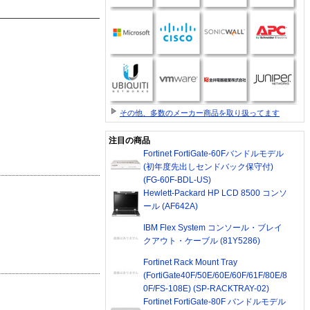
その他、多数のメーカー商品を取り扱ってます
注目の商品
Fortinet FortiGate-60Fバンドルモデル
(初年度先出しセンドバック保守付)
(FG-60F-BDL-US)
Hewlett-Packard HP LCD 8500 コンソ
ール (AF642A)
IBM Flex System コンソール・ブレイ
クアウト・ケーブル (81Y5286)
Fortinet Rack Mount Tray
(FortiGate40F/50E/60E/60F/61F/80E/8
0F/FS-108E) (SP-RACKTRAY-02)
Fortinet FortiGate-80F バンドルモデル