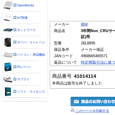
OpenBlocks
IoT関連
メーカー
IBM
ネットワーク
商品名
3年間Non_CRUサ
証)用
サーバ・ストレージ
型番
26L8895
保証条件
メーカー保証
パソコン・周辺機器
JANコード
4968665465571
返品について
特定商取引法に基
PCパーツ
商品番号
41014114
サプライ
本商品は販売を終了しました
ソフト・ライセンス
このページを印刷する