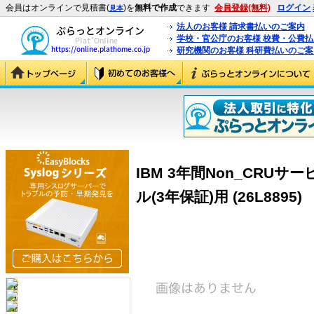
会員はオンラインで見積書(
)を
無料で作成
できます
会員登録(無料)
ログイン
見本
法人のお客様 請求書払いのご案内
学校・官公庁のお客様 校費・公費
研究機関のお客様 科研費払いのご案
IBM 3年間Non_CRUサ
ル(3年保証)用 (26L8895)