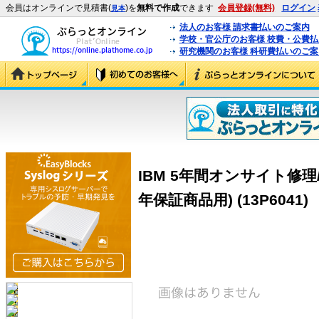
会員はオンラインで見積書(
)を
無料で作成
できます
会員登録(無料)
ログイン
見本
法人のお客様 請求書払いのご案内
学校・官公庁のお客様 校費・公費
研究機関のお客様 科研費払いのご案
IBM 5年間オンサイト修理/24×7
年保証商品用) (13P6041)