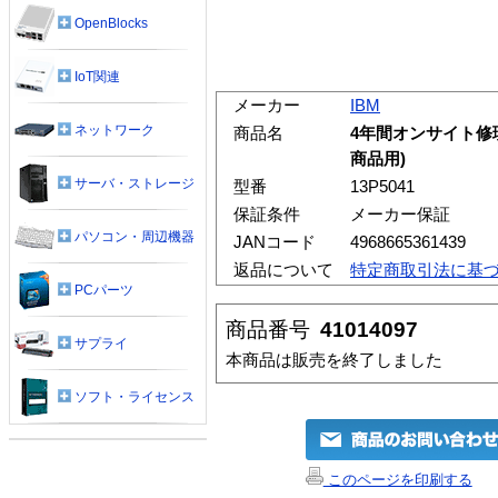
OpenBlocks
IoT関連
メーカー
IBM
ネットワーク
商品名
4年間オンサイト修理/24
商品用)
サーバ・ストレージ
型番
13P5041
保証条件
メーカー保証
パソコン・周辺機器
JANコード
4968665361439
返品について
特定商取引法に基
PCパーツ
商品番号
41014097
サプライ
本商品は販売を終了しました
ソフト・ライセンス
このページを印刷する