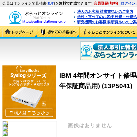
会員はオンラインで見積書(
)を
無料で作成
できます
会員登録(無料)
ログイン
見本
法人のお客様 請求書払いのご案内
学校・官公庁のお客様 校費・公費
研究機関のお客様 科研費払いのご案
IBM 4年間オンサイト修理/24×7
年保証商品用) (13P5041)