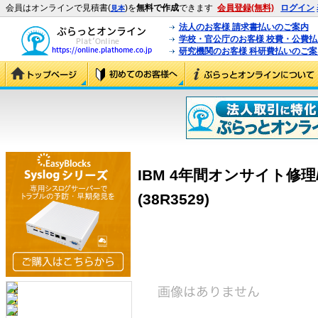
会員はオンラインで見積書(
)を
無料で作成
できます
会員登録(無料)
ログイン
見本
法人のお客様 請求書払いのご案内
学校・官公庁のお客様 校費・公費
研究機関のお客様 科研費払いのご案
IBM 4年間オンサイト修理/1
(38R3529)