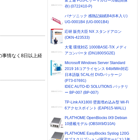
富士通 POS-Cサーマルロール紙(高保
存) (0722410-P)
パナソニック 感熱記録紙B4(6本入り)
UG-0001B4 (UG-0001B4)
応研 販売大臣 NX スタンドアロン
(OKN-423533)
大電 環境対応 1000BASE-T/X メディ
アコンバータ (DN1800SG2E)
の事情なく8日以上経
Microsoft Windows Server Standard
2019 16コアライセンス 64bitWin対応
日本語版 5CAL付 DVDパッケージ
(P73-07691)
IDEC AUTO-ID SOLUTIONS バッテリ
ー BP-007 (BP-007)
TP-Link AX1800 壁面埋め込み型 Wi-Fi
6アクセスポイント (EAP615-WALL)
PLAT'HOME OpenBlocks IX9 Debian
10搭載モデル (OBSIX9/D10A)
PLAT'HOME EasyBlocks Syslog 120G
サブスクリプション(保守サービス) 1年