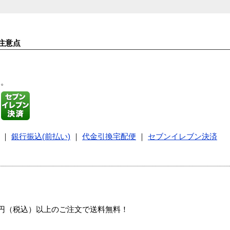
注意点
す。
｜
銀行振込(前払い)
｜
代金引換宅配便
｜
セブンイレブン決済
00円（税込）以上のご注文で送料無料！