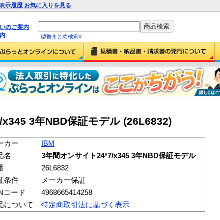
表示履歴
お気に入りを見る
払いのご案内
内
型番まとめ検索»
x345 3年NBD保証モデル (26L6832)
ーカー
IBM
品名
3年間オンサイト24*7/x345 3年NBD保証モデル
番
26L6832
証条件
メーカー保証
ANコード
4968665414258
品について
特定商取引法に基づく表示