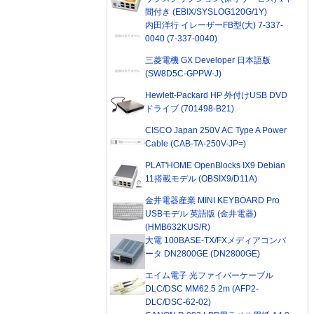
間付き (EBIX/SYSLOG120G/1Y)
内田洋行 イレーザーFB型(大) 7-337-
0040 (7-337-0040)
三菱電機 GX Developer 日本語版
(SW8D5C-GPPW-J)
Hewlett-Packard HP 外付けUSB DVD
ドライブ (701498-B21)
CISCO Japan 250V AC Type A Power
Cable (CAB-TA-250V-JP=)
PLAT'HOME OpenBlocks IX9 Debian
11搭載モデル (OBSIX9/D11A)
金井電器産業 MINI KEYBOARD Pro
USBモデル 英語版 (金井電器)
(HMB632KUS/R)
大電 100BASE-TX/FXメディアコンバ
ータ DN2800GE (DN2800GE)
エイム電子 光ファイバーケーブル
DLC/DSC MM62.5 2m (AFP2-
DLC/DSC-62-02)