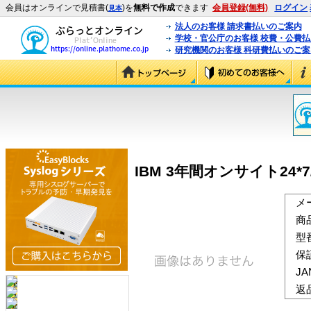
会員はオンラインで見積書(
)を
無料で作成
できます
会員登録(無料)
ログイン
見本
法人のお客様 請求書払いのご案内
学校・官公庁のお客様 校費・公費
研究機関のお客様 科研費払いのご案
IBM 3年間オンサイト24*7/
メ
商
型
保
J
返