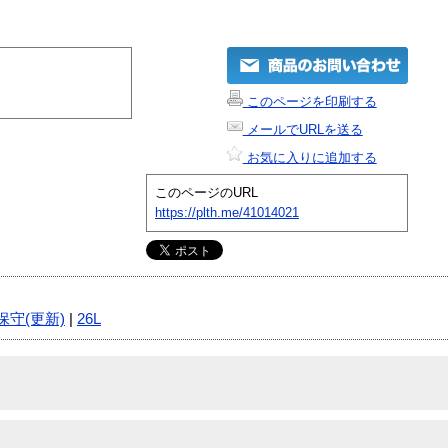
このページを印刷する
メールでURLを送る
お気に入りに追加する
このページのURL
https://plth.me/41014021
保守(更新)
|
26L