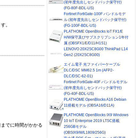
(初年度先出しセンドバック保守付)
(FG-80F-BDL-US)
Fortinet FortiGate-100F バンドルモデ
ル (初年度先出しセンドバック保守付)
ます。
(FG-100F-BDL-US)
PLAT'HOME OpenBlocks IoT FX1/E
H/W保守及びサブスクリプション1年付
属 (OBSFX1/E/D11/H1S1)
LENOVO 20X2SC8G00 ThinkPad L14
Gen2 (20X2SC8G00)
エイム電子 光ファイバーケーブル
DLC/DSC MM62.5 1m (AFP2-
DLC/DSC-62-01)
Fortinet FortiGate-40F バンドルモデル
(初年度先出しセンドバック保守付)
(FG-40F-BDL-US)
PLAT'HOME OpenBlocks A16 Debian
11搭載モデル (OBSA16/D11A)
PLAT'HOME OpenBlocks IX9 Windows
10 IoT Enterprise 2019 LTSC搭載
着までに時間がかかる
256GBモデル
(OBSIX9/W/L1809/256G)