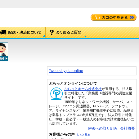
Tweets by platonline
ぷらっとオンラインについて
ぷらっとホーム株式会社
が運用する、法人取
引に特化した「業務用IT機器専門の調達支援
サイト」です。
1999年よりネットワーク機器、サーバ、スト
レージ、パソコン周辺機器、PCパーツ、ソフトウェ
ア、ライセンスなど、業務用IT機器中心に販売。品揃え
は業界トップクラスの約5.5万点です。法人取引に特化
し、学校・官公庁・一般法人のお客様の請求書後払いに
も対応しています。
IPv6への取り組み
会社概要
お客様からの声
もっと見る