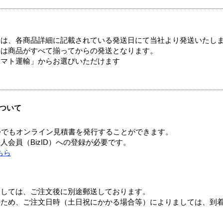
ては、各商品詳細に記載されている発送日にて当社より発送いたし
送は商品がすべて揃ってからの発送となります。
ヤマト運輸」からお選びいただけます
ついて
つでもオンライン見積書を発行することができます。
会員（BizID）への登録が必要です。
ちら
ましては、ご注文後に別途郵送しております。
のため、ご注文日時（土日祝にかかる場合等）によりましては、到