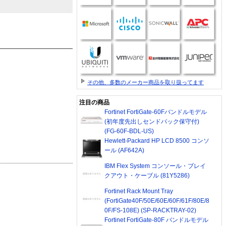
その他、多数のメーカー商品を取り扱ってます
注目の商品
Fortinet FortiGate-60Fバンドルモデル
(初年度先出しセンドバック保守付)
(FG-60F-BDL-US)
Hewlett-Packard HP LCD 8500 コンソ
ール (AF642A)
IBM Flex System コンソール・ブレイ
クアウト・ケーブル (81Y5286)
Fortinet Rack Mount Tray
(FortiGate40F/50E/60E/60F/61F/80E/8
0F/FS-108E) (SP-RACKTRAY-02)
Fortinet FortiGate-80F バンドルモデル