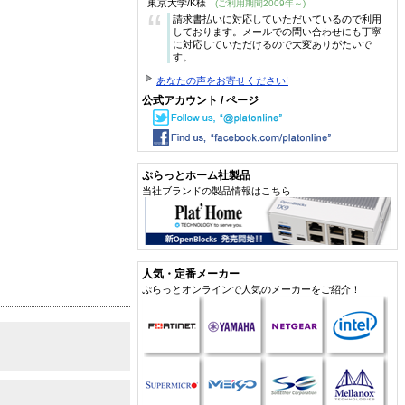
東京大学/K様
(ご利用期間2009年～)
“
請求書払いに対応していただいているので利用
しております。メールでの問い合わせにも丁寧
に対応していただけるので大変ありがたいで
す。
あなたの声をお寄せください!
公式アカウント / ページ
ぷらっとホーム社製品
当社ブランドの製品情報はこちら
人気・定番メーカー
ぷらっとオンラインで人気のメーカーをご紹介！