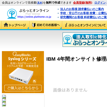
会員はオンラインで見積書(
)を
無料で作成
できます
会員登録(無料)
ログイン
見本
法人のお客様 請求書払いのご案内
学校・官公庁のお客様 校費・公費
研究機関のお客様 科研費払いのご案
IBM 4年間オンサイト修理/24×