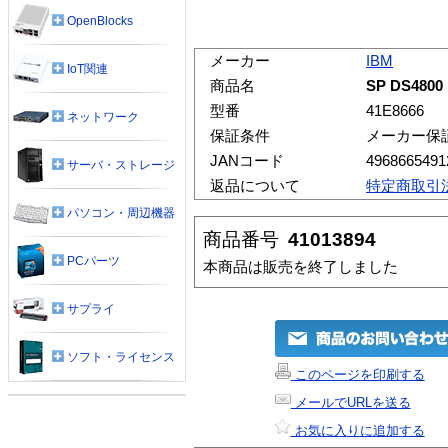
OpenBlocks
メーカー
IBM
IoT関連
商品名
SP DS4800 
型番
41E8666
ネットワーク
保証条件
メーカー保
JANコード
4968665491
サーバ・ストレージ
返品について
特定商取引
パソコン・周辺機器
商品番号
41013894
PCパーツ
本商品は販売を終了しました
サプライ
ソフト・ライセンス
このページを印刷する
メールでURLを送る
お気に入りに追加する