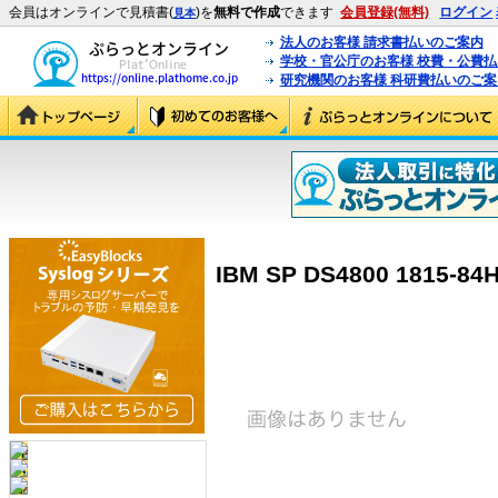
会員はオンラインで見積書(
)を
無料で作成
できます
会員登録(無料)
ログイン
見本
法人のお客様 請求書払いのご案内
学校・官公庁のお客様 校費・公費
研究機関のお客様 科研費払いのご案
IBM SP DS4800 1815-84H